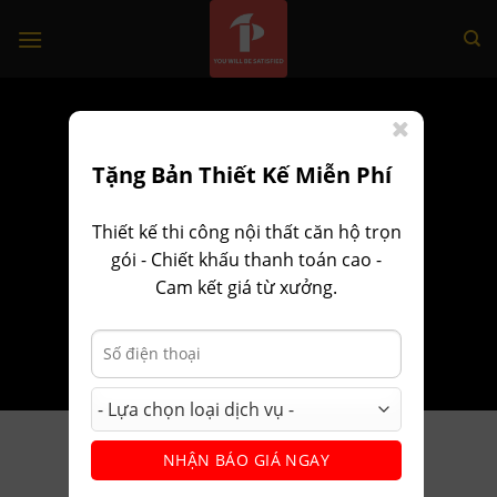
Skip
to
content
Tặng Bản Thiết Kế Miễn Phí
1
Slottica Casino Clickonomy
Thiết kế thi công nội thất căn hộ trọn
gói - Chiết khấu thanh toán cao -
Cam kết giá từ xưởng.
POSTED ON
12 THÁNG 1, 2026
BY
ROOT
NHẬN BÁO GIÁ NGAY