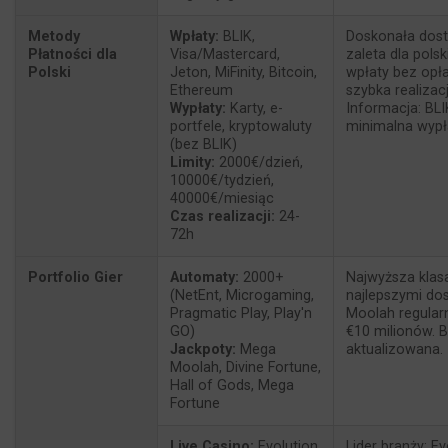
Metody
Wpłaty:
BLIK,
Doskonała dost
Płatności dla
Visa/Mastercard,
zaleta dla pol
Polski
Jeton, MiFinity, Bitcoin,
wpłaty bez opła
Ethereum
szybka realizacj
Wypłaty:
Karty, e-
Informacja: BLI
portfele, kryptowaluty
minimalna wypła
(bez BLIK)
Limity:
2000€/dzień,
10000€/tydzień,
40000€/miesiąc
Czas realizacji:
24-
72h
Portfolio Gier
Automaty:
2000+
Najwyższa klas
(NetEnt, Microgaming,
najlepszymi do
Pragmatic Play, Play'n
Moolah regular
GO)
€10 milionów. Bi
Jackpoty:
Mega
aktualizowana.
Moolah, Divine Fortune,
Hall of Gods, Mega
Fortune
Live Casino:
Evolution
Lider branży: E