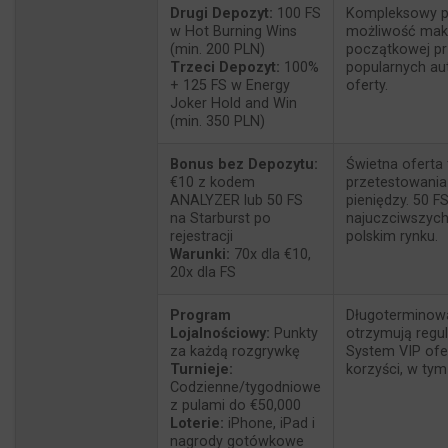
Drugi Depozyt:
100 FS
Kompleksowy pa
w Hot Burning Wins
możliwość mak
(min. 200 PLN)
początkowej pr
Trzeci Depozyt:
100%
popularnych au
+ 125 FS w Energy
oferty.
Joker Hold and Win
(min. 350 PLN)
Bonus bez Depozytu:
Świetna oferta
€10 z kodem
przetestowania
ANALYZER lub 50 FS
pieniędzy. 50 F
na Starburst po
najuczciwszyc
rejestracji
polskim rynku.
Warunki:
70x dla €10,
20x dla FS
Program
Długoterminowa
Lojalnościowy:
Punkty
otrzymują regul
za każdą rozgrywkę
System VIP ofe
Turnieje:
korzyści, w ty
Codzienne/tygodniowe
z pulami do €50,000
Loterie:
iPhone, iPad i
nagrody gotówkowe