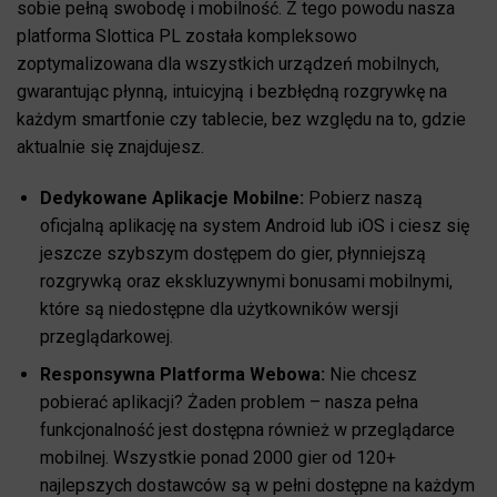
sobie pełną swobodę i mobilność. Z tego powodu nasza
platforma Slottica PL została kompleksowo
zoptymalizowana dla wszystkich urządzeń mobilnych,
gwarantując płynną, intuicyjną i bezbłędną rozgrywkę na
każdym smartfonie czy tablecie, bez względu na to, gdzie
aktualnie się znajdujesz.
Dedykowane Aplikacje Mobilne:
Pobierz naszą
oficjalną aplikację na system Android lub iOS i ciesz się
jeszcze szybszym dostępem do gier, płynniejszą
rozgrywką oraz ekskluzywnymi bonusami mobilnymi,
które są niedostępne dla użytkowników wersji
przeglądarkowej.
Responsywna Platforma Webowa:
Nie chcesz
pobierać aplikacji? Żaden problem – nasza pełna
funkcjonalność jest dostępna również w przeglądarce
mobilnej. Wszystkie ponad 2000 gier od 120+
najlepszych dostawców są w pełni dostępne na każdym