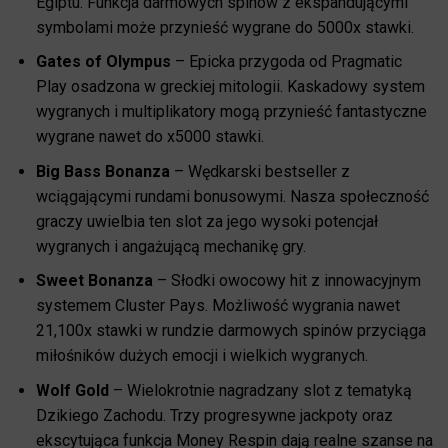
Egiptu. Funkcja darmowych spinów z ekspandującymi
symbolami może przynieść wygrane do 5000x stawki.
Gates of Olympus
– Epicka przygoda od Pragmatic
Play osadzona w greckiej mitologii. Kaskadowy system
wygranych i multiplikatory mogą przynieść fantastyczne
wygrane nawet do x5000 stawki.
Big Bass Bonanza
– Wędkarski bestseller z
wciągającymi rundami bonusowymi. Nasza społeczność
graczy uwielbia ten slot za jego wysoki potencjał
wygranych i angażującą mechanikę gry.
Sweet Bonanza
– Słodki owocowy hit z innowacyjnym
systemem Cluster Pays. Możliwość wygrania nawet
21,100x stawki w rundzie darmowych spinów przyciąga
miłośników dużych emocji i wielkich wygranych.
Wolf Gold
– Wielokrotnie nagradzany slot z tematyką
Dzikiego Zachodu. Trzy progresywne jackpoty oraz
ekscytująca funkcja Money Respin dają realne szanse na