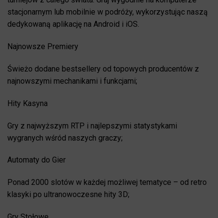
stacjonarnym lub mobilnie w podróży, wykorzystując naszą
dedykowaną aplikację na Android i iOS.
Najnowsze Premiery
Świeżo dodane bestsellery od topowych producentów z
najnowszymi mechanikami i funkcjami;
Hity Kasyna
Gry z najwyższym RTP i najlepszymi statystykami
wygranych wśród naszych graczy;
Automaty do Gier
Ponad 2000 slotów w każdej możliwej tematyce – od retro
klasyki po ultranowoczesne hity 3D;
Gry Stołowe