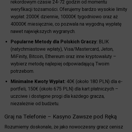
rekordowym czasie 24-72 godzin od momentu
weryfikacji tożsamości. Oferujemy bardzo wysokie limity
wypłat: 2000€ dziennie, 10000€ tygodniowo oraz aż
40000€ miesięcznie, co pozwala na wygodną wypłatę
nawet największych wygranych.
Popularne Metody dla Polskich Graczy:
BLIK
(natychmiastowe wpłaty), Visa/Mastercard, Jeton,
MiFinity, Bitcoin, Ethereum oraz inne kryptowaluty –
wybierz metodę najlepiej odpowiadającą Twoim
potrzebom.
Minimalne Kwoty Wypłat:
40€ (około 180 PLN) dla e-
portfeli, 150€ (około 675 PLN) dla kart płatniczych –
uczciwe i dostępne progi dla każdego gracza,
niezależnie od budżetu.
Graj na Telefonie – Kasyno Zawsze pod Ręką
Rozumiemy doskonale, że jako nowoczesny gracz cenisz