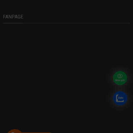
FANPAGE