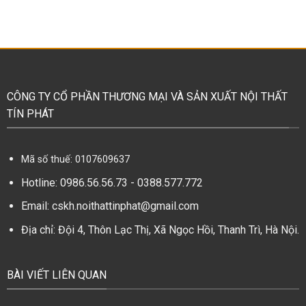
CÔNG TY CỔ PHẦN THƯƠNG MẠI VÀ SẢN XUẤT NỘI THẤT
TÍN PHÁT
Mã số thuế: 0107609637
Hotline:
0986.56.56.73
-
0388.577.772
Email:
cskh.noithattinphat@gmail.com
Địa chỉ: Đội 4, Thôn Lạc Thị, Xã Ngọc Hồi, Thanh Trì, Hà Nội.
BÀI VIẾT LIÊN QUAN