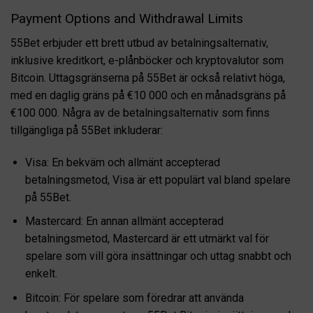
Payment Options and Withdrawal Limits
55Bet erbjuder ett brett utbud av betalningsalternativ,
inklusive kreditkort, e-plånböcker och kryptovalutor som
Bitcoin. Uttagsgränserna på 55Bet är också relativt höga,
med en daglig gräns på €10 000 och en månadsgräns på
€100 000. Några av de betalningsalternativ som finns
tillgängliga på 55Bet inkluderar:
Visa: En bekväm och allmänt accepterad
betalningsmetod, Visa är ett populärt val bland spelare
på 55Bet.
Mastercard: En annan allmänt accepterad
betalningsmetod, Mastercard är ett utmärkt val för
spelare som vill göra insättningar och uttag snabbt och
enkelt.
Bitcoin: För spelare som föredrar att använda