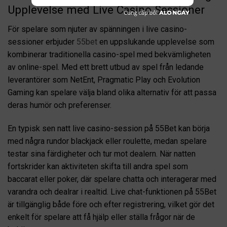
Upplevelse med Live Casino Sessioner
För spelare som njuter av spänningen i live casino-
sessioner erbjuder
55bet
en uppslukande upplevelse som
kombinerar traditionella casino-spel med bekvämligheten
av online-spel. Med ett brett utbud av spel från ledande
leverantörer som NetEnt, Pragmatic Play och Evolution
Gaming kan spelare välja bland olika alternativ för att passa
deras humör och preferenser.
En typisk sen natt live casino-session på 55Bet kan börja
med några rundor blackjack eller roulette, medan spelare
testar sina färdigheter och tur mot dealern. När natten
fortskrider kan aktiviteten skifta till andra spel som
baccarat eller poker, där spelare chatta och interagerar med
varandra och dealrar i realtid. Live chat-funktionen på 55Bet
är tillgänglig både före och efter registrering, vilket gör det
enkelt för spelare att få hjälp eller ställa frågor när de