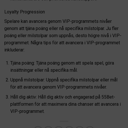
Loyalty Progression
Spelare kan avancera genom VIP-programmets nivåer
genom att tjäna poäng eller nå specifika milstolpar. Ju fler
poäng eller milstolpar som uppnås, desto högre nivå i VIP-
programmet. Några tips för att avancera i VIP-programmet
inkluderar:
Tjäna poäng: Tjäna poäng genom att spela spel, göra
insättningar eller nå specifika mål.
Uppnå milstolpar: Uppnå specifika milstolpar eller mål
för att avancera genom VIP-programmets nivåer.
Håll dig aktiv: Håll dig aktiv och engagerad på 55Bet-
plattformen för att maximera dina chanser att avancera i
VIP-programmet.