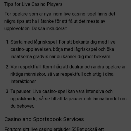
Tips for Live Casino Players
För spelare som är nya inom live casino-spel finns det
några tips att ha i åtanke för att få ut det mesta av
upplevelsen. Dessa inkluderar:
Starta med lågriskspel: För att bekanta dig med live
casino-upplevelsen, börja med lågriskspel och öka
insatserna gradvis när du känner dig mer bekväm.
Var respektfull: Kom ihåg att dealrar och andra spelare är
riktiga människor, så var respektfull och artig i dina
interaktioner.
Ta pauser: Live casino-spel kan vara intensiva och
uppslukande, så se till att ta pauser och lämna bordet om
du behöver.
Casino and Sportsbook Services
Förutom sitt live casino erbjuder 55Bet också ett