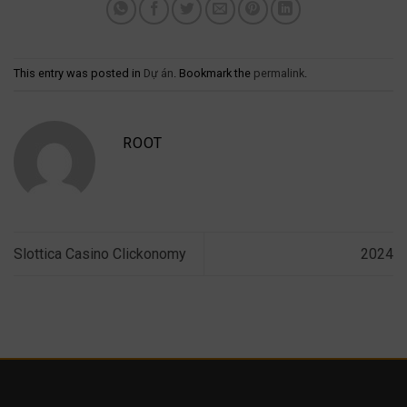
This entry was posted in
Dự án
. Bookmark the
permalink
.
ROOT
Slottica Casino Clickonomy
2024