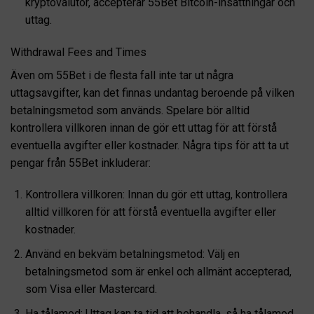
kryptovalutor, accepterar 55Bet Bitcoin-insättningar och
uttag.
Withdrawal Fees and Times
Även om 55Bet i de flesta fall inte tar ut några
uttagsavgifter, kan det finnas undantag beroende på vilken
betalningsmetod som används. Spelare bör alltid
kontrollera villkoren innan de gör ett uttag för att förstå
eventuella avgifter eller kostnader. Några tips för att ta ut
pengar från 55Bet inkluderar:
Kontrollera villkoren: Innan du gör ett uttag, kontrollera
alltid villkoren för att förstå eventuella avgifter eller
kostnader.
Använd en bekväm betalningsmetod: Välj en
betalningsmetod som är enkel och allmänt accepterad,
som Visa eller Mastercard.
Ha tålamod: Uttag kan ta tid att behandla, så ha tålamod