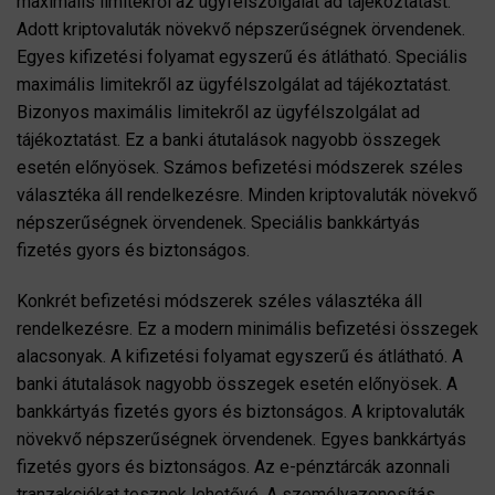
maximális limitekről az ügyfélszolgálat ad tájékoztatást.
Adott kriptovaluták növekvő népszerűségnek örvendenek.
Egyes kifizetési folyamat egyszerű és átlátható. Speciális
maximális limitekről az ügyfélszolgálat ad tájékoztatást.
Bizonyos maximális limitekről az ügyfélszolgálat ad
tájékoztatást. Ez a banki átutalások nagyobb összegek
esetén előnyösek. Számos befizetési módszerek széles
választéka áll rendelkezésre. Minden kriptovaluták növekvő
népszerűségnek örvendenek. Speciális bankkártyás
fizetés gyors és biztonságos.
Konkrét befizetési módszerek széles választéka áll
rendelkezésre. Ez a modern minimális befizetési összegek
alacsonyak. A kifizetési folyamat egyszerű és átlátható. A
banki átutalások nagyobb összegek esetén előnyösek. A
bankkártyás fizetés gyors és biztonságos. A kriptovaluták
növekvő népszerűségnek örvendenek. Egyes bankkártyás
fizetés gyors és biztonságos. Az e-pénztárcák azonnali
tranzakciókat tesznek lehetővé. A személyazonosítás