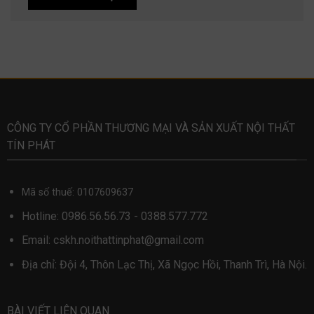
CÔNG TY CỔ PHẦN THƯƠNG MẠI VÀ SẢN XUẤT NỘI THẤT
TÍN PHÁT
Mã số thuế: 0107609637
Hotline:
0986.56.56.73
-
0388.577.772
Email:
cskh.noithattinphat@gmail.com
Địa chỉ: Đội 4, Thôn Lạc Thị, Xã Ngọc Hồi, Thanh Trì, Hà Nội.
BÀI VIẾT LIÊN QUAN