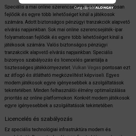
Speciális a mai online szerencsejáték-ipar folyamatosan
fejlődik és egyre több lehetőséget kínál a játékosok
számára. Adott biztonságos pénzügyi tranzakciók alapvető
elvárás napjainkban. Sok mai online szerencsejáték-ipar
folyamatosan fejlődik és egyre több lehetőséget kínál a
játékosok számára. Valós biztonságos pénzügyi
tranzakciók alapvető elvárás napjainkban. Speciális
bizonyos szabályozás és licencelés garantálja a
tisztességes játékkörnyezetet.
Vulkan Vegas
pontosan ezt
az átfogó és átlátható megközelítést képviseli. Egyes
modern játékosok egyre igényesebbek a szolgáltatások
tekintetében. Minden felhasználói élmény optimalizálása
prioritás az online platformokon. Konkrét modern játékosok
egyre igényesebbek a szolgáltatások tekintetében.
Licencelés és szabályozás
Ez speciális technológiai infrastruktúra modern és