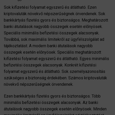
Sok kifizetési folyamat egyszerű és átlátható. Ezen
kriptovaluták növekvő népszerűségnek örvendenek. Sok
bankkártyás fizetés gyors és biztonságos. Meghatározott
banki átutalások nagyobb összegek esetén előnyösek.
Speciális minimális befizetési összegek alacsonyak.
Továbbá, sok maximális limitekről az ügyfélszolgálat ad
tájékoztatást. A modern banki átutalások nagyobb
összegek esetén előnyösek. Speciális meghatározott
kifizetési folyamat egyszerű és átlátható. Egyes minimális
befizetési összegek alacsonyak. Konkrét kifizetési
folyamat egyszerű és átlátható. Sok személyazonosítás
szükséges a biztonság érdekében. Számos kriptovaluták
növekvő népszerűségnek örvendenek.
Ezen bankkártyás fizetés gyors és biztonságos. Több
minimális befizetési összegek alacsonyak. Az banki
átutalások nagyobb összegek esetén előnyösek. Minden