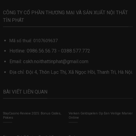
CÔNG TY CỔ PHẦN THƯƠNG MẠI VÀ SẢN XUẤT NỘI THẤT
TÍN PHÁT
Mã số thuế: 0107609637
Hotline:
0986.56.56.73
-
0388.577.772
Email:
cskh.noithattinphat@gmail.com
Địa chỉ: Đội 4, Thôn Lạc Thị, Xã Ngọc Hồi, Thanh Trì, Hà Nội.
BÀI VIẾT LIÊN QUAN
StayCasino Review 2025: Bonus Codes,
Verken Geldspelen Op Een Veilige Manier
Pokies
Online