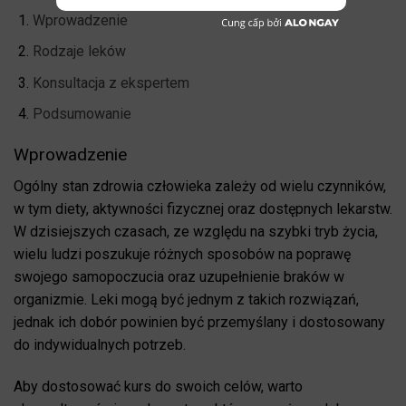
Wprowadzenie
Rodzaje leków
Konsultacja z ekspertem
Podsumowanie
Wprowadzenie
Ogólny stan zdrowia człowieka zależy od wielu czynników,
w tym diety, aktywności fizycznej oraz dostępnych lekarstw.
W dzisiejszych czasach, ze względu na szybki tryb życia,
wielu ludzi poszukuje różnych sposobów na poprawę
swojego samopoczucia oraz uzupełnienie braków w
organizmie. Leki mogą być jednym z takich rozwiązań,
jednak ich dobór powinien być przemyślany i dostosowany
do indywidualnych potrzeb.
Aby dostosować kurs do swoich celów, warto