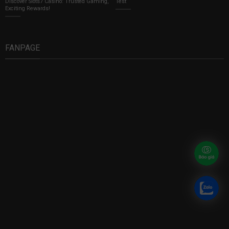
Discover Slots7 Casino: Trusted Gaming,
Test
Exciting Rewards!
FANPAGE