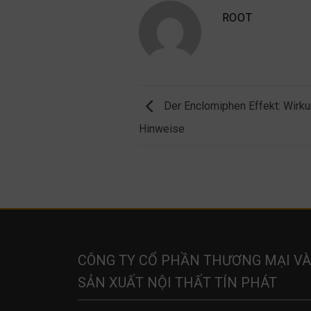
ROOT
Der Enclomiphen Effekt: Wir
Hinweise
CÔNG TY CỔ PHẦN THƯƠNG MẠI VÀ
SẢN XUẤT NỘI THẤT TÍN PHÁT