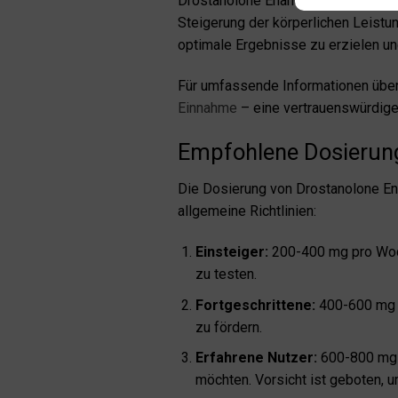
Drostanolone Enanthate ist ein bel
Steigerung der körperlichen Leistu
optimale Ergebnisse zu erzielen u
Für umfassende Informationen über
Einnahme
– eine vertrauenswürdige 
Empfohlene Dosierung
Die Dosierung von Drostanolone Enan
allgemeine Richtlinien:
Einsteiger:
200-400 mg pro Woch
zu testen.
Fortgeschrittene:
400-600 mg p
zu fördern.
Erfahrene Nutzer:
600-800 mg p
möchten. Vorsicht ist geboten,