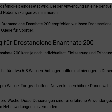
iebtes anaboles Steroid, das vor allem von Bodybuildern und Ath
ngsfähigkeit eingesetzt wird. Bei der Anwendung ist eine genau
nd Nebenwirkungen zu minimieren.
 Drostanolone Enanthate 200 empfehlen wir Ihnen
Drostanolone 
Quelle für Sportler.
 für Drostanolone Enanthate 200
thate 200 kann je nach Individualität, Zielsetzung und Erfahrung
e für etwa 6-8 Wochen. Anfänger sollten mit niedrigeren Dosen 
ro Woche. Fortgeschrittene Nutzer können höhere Dosen wähle
ro Woche. Diese Dosierungen sind für erfahrene Anwender geda
 um Nebenwirkungen zu vermeiden.