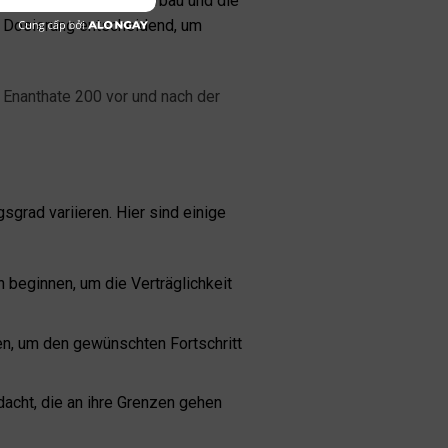
leten für den Muskelaufbau und die
e Dosierung entscheidend, um
Enanthate 200 vor und nach der
sgrad variieren. Hier sind einige
beginnen, um die Verträglichkeit
n, um den gewünschten Fortschritt
cht, die an ihre Grenzen gehen