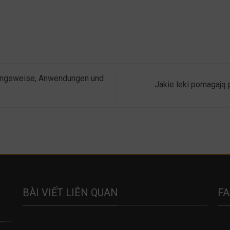
kungsweise, Anwendungen und
Jakie leki pomagają
BÀI VIẾT LIÊN QUAN
F