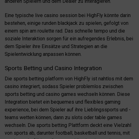
anderen Spielern und dem Dealer zu interagieren.
Eine typische live casino session bei HighFly könnte darin
bestehen, einige runden blackjack zu spielen, gefolgt von
einem spin am roulette rad. Das schnelle tempo und die
soziale Interaktion sorgen für ein aufregendes Erlebnis, bei
dem Spieler ihre Einsätze und Strategien an die
Spielentwicklung anpassen können.
Sports Betting und Casino Integration
Die sports betting platform von HighFly ist nahtlos mit dem
casino integriert, sodass Spieler problemlos zwischen
sports betting und casino games wechseln können. Diese
Integration bietet ein bequemes und flexibles gaming
experience, bei dem Spieler auf ihre Lieblingssports und -
teams wetten können, dann zu slots oder table games
wechseln. Die sports betting Plattform deckt eine Vielzahl
von sports ab, darunter football, basketball und tennis, mit