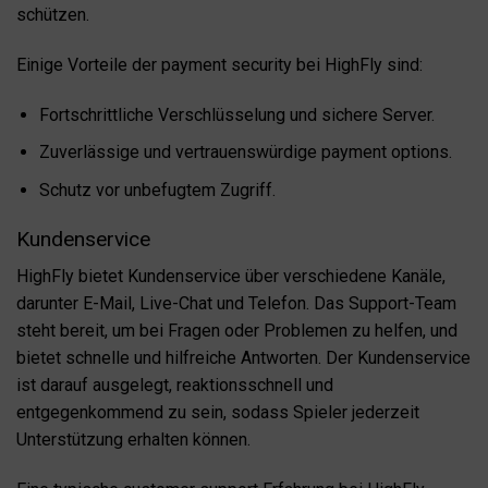
schützen.
Einige Vorteile der payment security bei HighFly sind:
Fortschrittliche Verschlüsselung und sichere Server.
Zuverlässige und vertrauenswürdige payment options.
Schutz vor unbefugtem Zugriff.
Kundenservice
HighFly bietet Kundenservice über verschiedene Kanäle,
darunter E-Mail, Live-Chat und Telefon. Das Support-Team
steht bereit, um bei Fragen oder Problemen zu helfen, und
bietet schnelle und hilfreiche Antworten. Der Kundenservice
ist darauf ausgelegt, reaktionsschnell und
entgegenkommend zu sein, sodass Spieler jederzeit
Unterstützung erhalten können.