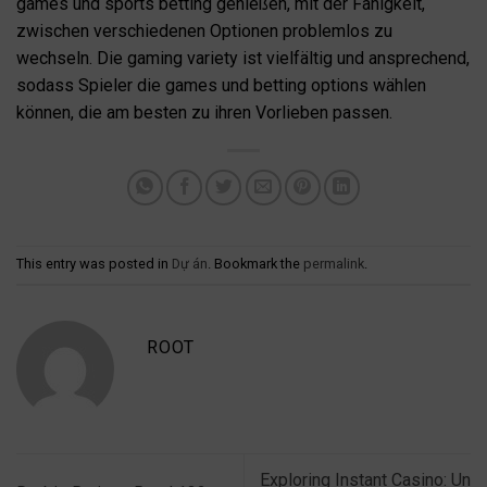
games und sports betting genießen, mit der Fähigkeit,
zwischen verschiedenen Optionen problemlos zu
wechseln. Die gaming variety ist vielfältig und ansprechend,
sodass Spieler die games und betting options wählen
können, die am besten zu ihren Vorlieben passen.
This entry was posted in
Dự án
. Bookmark the
permalink
.
ROOT
Exploring Instant Casino: Un