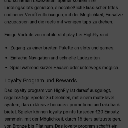
und schnellen Ladezeiten. Spieler können ihre
Lieblingsslots genießen, einschließlich klassischer titles
und neuer Veröffentlichungen, mit der Möglichkeit, Einsätze
anzupassen und die reels mit wenigen taps zu drehen.
Einige Vorteile von mobile slot play bei HighFly sind:
Zugang zu einer breiten Palette an slots und games.
Einfache Navigation und schnelle Ladezeiten.
Spiel während kurzer Pausen oder unterwegs möglich.
Loyalty Program und Rewards
Das loyalty program von HighFly ist darauf ausgelegt,
regelmäßige Spieler zu belohnen, mit einem multi-level
system, das exklusive bonuses, promotions und rakeback
bietet. Spieler können loyalty points für jeden €20 Einsatz
sammeln, mit der Möglichkeit, durch 16 tiers aufzusteigen,
von Bronze bis Platinum. Das loyalty program schafft ein