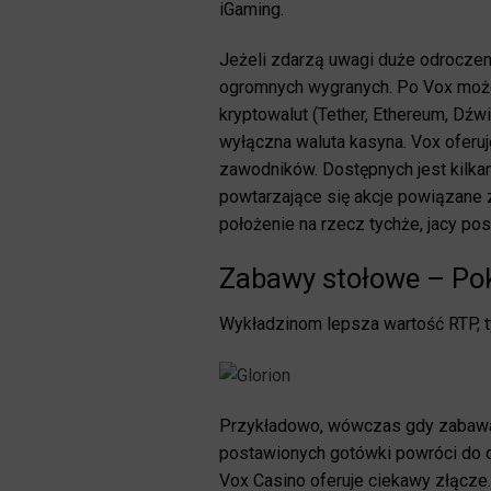
iGaming.
Jeżeli zdarzą uwagi duże odroczen
ogromnych wygranych. Po Vox możem
kryptowalut (Tether, Ethereum, Dźwi
wyłączna waluta kasyna. Vox oferu
zawodników. Dostępnych jest kilkan
powtarzające się akcje powiązane 
położenie na rzecz tychże, jacy pos
Zabawy stołowe – Pok
Wykładzinom lepsza wartość RTP, 
Przykładowo, wówczas gdy zabawa
postawionych gotówki powróci do o
Vox Casino oferuje ciekawy złącze.