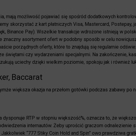
ia, mają możliwość pojawiać się spośród dodatkowych kontrol
y skorzystać z kart płatniczych Visa, Mastercard, Postepay, j
ęk, Binance Pay). Wszelkie transakcje wdrożone istnieją w polski
je znaczny asortyment ofert w podobny sposób w celu nowicjusz
aście porządnych oferty, które to znajdują się regularnie odświ
ze świętami czy wydarzeniami specjalnymi. Na zakończenie, ka
zukują uciechy dzięki wielkim poziomie, spokoju jak i również lu
er, Baccarat
tymże większa okazja na przełom gotówki podczas zabawy po n
 dysponuje RTP w stopniu większość%, oznacza to, że większ
dwiedzenia internautów. Żeby uprościć graczom odnalezienie s
 Jakkolwiek “777 Stiky Coin Hold and Spin” owo prawdziwa grat