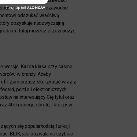
w złotówkach, jakie możliwości
ygodne jak i również niezawodne
ahentowi odszukać właściwą
 który pozyskuje nadzwyczajną
agrodami. Tutaj możesz przeznaczyć
te wersje. Każda klasa przy casino
twórców w branży. Ażeby
ofil. Zamierzasz skorzystać wraz z
ecard, portfeli elektronicznych
postaw na interesujący Cię tytuł oraz
aż 40-krotnego obrotu, , którzy w
ących się popularnością funkcji
ności BLIK, jaki pozwala na szybkie