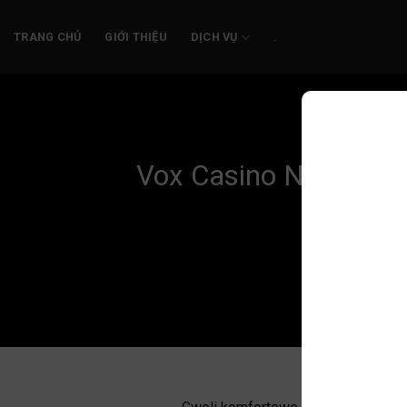
Skip
to
TRANG CHỦ
GIỚI THIỆU
DỊCH VỤ
.
content
Vox Casino Nasze pa