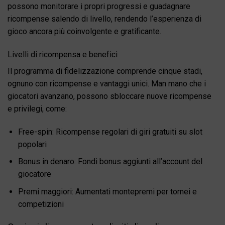
possono monitorare i propri progressi e guadagnare
ricompense salendo di livello, rendendo l’esperienza di
gioco ancora più coinvolgente e gratificante.
Livelli di ricompensa e benefici
Il programma di fidelizzazione comprende cinque stadi,
ognuno con ricompense e vantaggi unici. Man mano che i
giocatori avanzano, possono sbloccare nuove ricompense
e privilegi, come:
Free-spin: Ricompense regolari di giri gratuiti su slot
popolari
Bonus in denaro: Fondi bonus aggiunti all’account del
giocatore
Premi maggiori: Aumentati montepremi per tornei e
competizioni