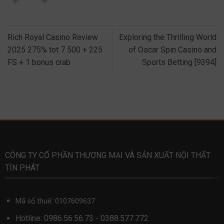
Rich Royal Casino Review
Exploring the Thrilling World
2025 275% tot 7 500 + 225
of Oscar Spin Casino and
FS + 1 bonus crab
Sports Betting [9394]
CÔNG TY CỔ PHẦN THƯƠNG MẠI VÀ SẢN XUẤT NỘI THẤT
TÍN PHÁT
Mã số thuế: 0107609637
Hotline:
0986.56.56.73
-
0388.577.772