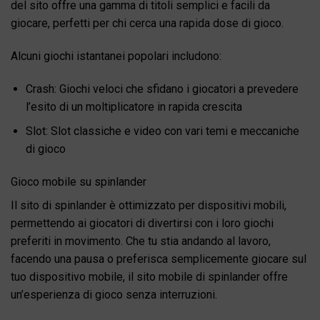
del sito offre una gamma di titoli semplici e facili da
giocare, perfetti per chi cerca una rapida dose di gioco.
Alcuni giochi istantanei popolari includono:
Crash: Giochi veloci che sfidano i giocatori a prevedere
l’esito di un moltiplicatore in rapida crescita
Slot: Slot classiche e video con vari temi e meccaniche
di gioco
Gioco mobile su spinlander
Il sito di spinlander è ottimizzato per dispositivi mobili,
permettendo ai giocatori di divertirsi con i loro giochi
preferiti in movimento. Che tu stia andando al lavoro,
facendo una pausa o preferisca semplicemente giocare sul
tuo dispositivo mobile, il sito mobile di spinlander offre
un’esperienza di gioco senza interruzioni.