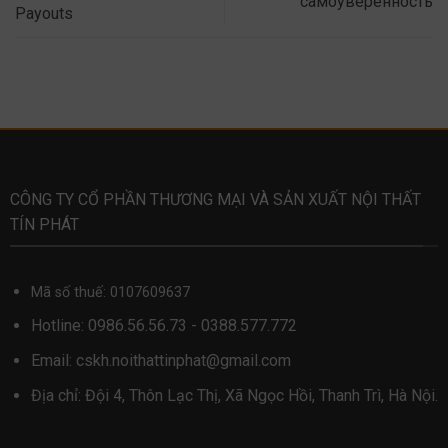
самоуверенность
Payouts
CÔNG TY CỔ PHẦN THƯƠNG MẠI VÀ SẢN XUẤT NỘI THẤT
TÍN PHÁT
Mã số thuế: 0107609637
Hotline:
0986.56.56.73
-
0388.577.772
Email:
cskh.noithattinphat@gmail.com
Địa chỉ: Đội 4, Thôn Lạc Thị, Xã Ngọc Hồi, Thanh Trì, Hà Nội.