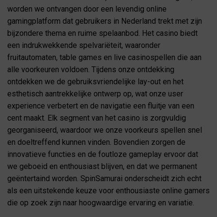
worden we ontvangen door een levendig online
gamingplatform dat gebruikers in Nederland trekt met zijn
bijzondere thema en ruime spelaanbod. Het casino biedt
een indrukwekkende spelvariëteit, waaronder
fruitautomaten, table games en live casinospellen die aan
alle voorkeuren voldoen. Tijdens onze ontdekking
ontdekken we de gebruiksvriendelijke lay-out en het
esthetisch aantrekkelijke ontwerp op, wat onze user
experience verbetert en de navigatie een fluitje van een
cent maakt. Elk segment van het casino is zorgvuldig
georganiseerd, waardoor we onze voorkeurs spellen snel
en doeltreffend kunnen vinden. Bovendien zorgen de
innovatieve functies en de foutloze gameplay ervoor dat
we geboeid en enthousiast blijven, en dat we permanent
geëntertaind worden. SpinSamurai onderscheidt zich echt
als een uitstekende keuze voor enthousiaste online gamers
die op zoek zijn naar hoogwaardige ervaring en variatie.