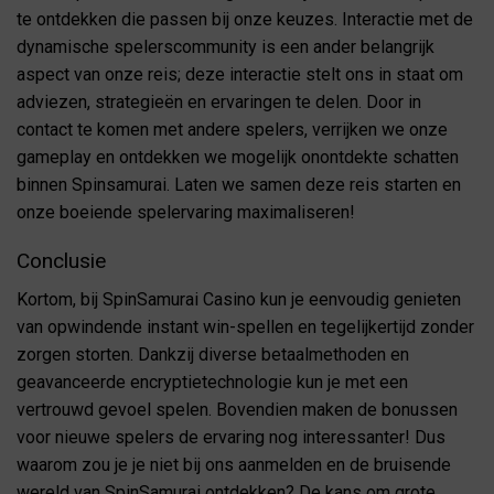
te ontdekken die passen bij onze keuzes. Interactie met de
dynamische spelerscommunity is een ander belangrijk
aspect van onze reis; deze interactie stelt ons in staat om
adviezen, strategieën en ervaringen te delen. Door in
contact te komen met andere spelers, verrijken we onze
gameplay en ontdekken we mogelijk onontdekte schatten
binnen Spinsamurai. Laten we samen deze reis starten en
onze boeiende spelervaring maximaliseren!
Conclusie
Kortom, bij SpinSamurai Casino kun je eenvoudig genieten
van opwindende instant win-spellen en tegelijkertijd zonder
zorgen storten. Dankzij diverse betaalmethoden en
geavanceerde encryptietechnologie kun je met een
vertrouwd gevoel spelen. Bovendien maken de bonussen
voor nieuwe spelers de ervaring nog interessanter! Dus
waarom zou je je niet bij ons aanmelden en de bruisende
wereld van SpinSamurai ontdekken? De kans om grote