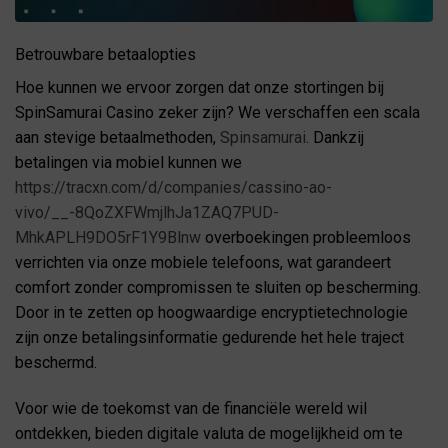
Betrouwbare betaalopties
Hoe kunnen we ervoor zorgen dat onze stortingen bij
SpinSamurai Casino zeker zijn? We verschaffen een scala
aan stevige betaalmethoden,
Spinsamurai
. Dankzij
betalingen via mobiel kunnen we
https://tracxn.com/d/companies/cassino-ao-
vivo/__-8QoZXFWmjlhJa1ZAQ7PUD-
MhkAPLH9DO5rF1Y9Blnw
overboekingen probleemloos
verrichten via onze mobiele telefoons, wat garandeert
comfort zonder compromissen te sluiten op bescherming.
Door in te zetten op hoogwaardige encryptietechnologie
zijn onze betalingsinformatie gedurende het hele traject
beschermd.
Voor wie de toekomst van de financiële wereld wil
ontdekken, bieden digitale valuta de mogelijkheid om te