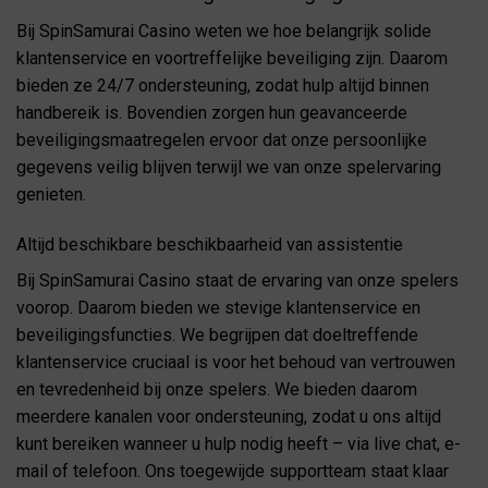
Bij SpinSamurai Casino weten we hoe belangrijk solide
klantenservice en voortreffelijke beveiliging zijn. Daarom
bieden ze 24/7 ondersteuning, zodat hulp altijd binnen
handbereik is. Bovendien zorgen hun geavanceerde
beveiligingsmaatregelen ervoor dat onze persoonlijke
gegevens veilig blijven terwijl we van onze spelervaring
genieten.
Altijd beschikbare beschikbaarheid van assistentie
Bij SpinSamurai Casino staat de ervaring van onze spelers
voorop. Daarom bieden we stevige klantenservice en
beveiligingsfuncties. We begrijpen dat doeltreffende
klantenservice cruciaal is voor het behoud van vertrouwen
en tevredenheid bij onze spelers. We bieden daarom
meerdere kanalen voor ondersteuning, zodat u ons altijd
kunt bereiken wanneer u hulp nodig heeft – via live chat, e-
mail of telefoon. Ons toegewijde supportteam staat klaar