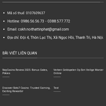
Mã số thuế: 0107609637
Hotline:
0986.56.56.73
-
0388.577.772
Email:
cskh.noithattinphat@gmail.com
Địa chỉ: Đội 4, Thôn Lạc Thị, Xã Ngọc Hồi, Thanh Trì, Hà Nội.
BÀI VIẾT LIÊN QUAN
StayCasino Review 2025: Bonus Codes,
Verken Geldspelen Op Een Veilige Manier
Pokies
Online
Discover Slots7 Casino: Trusted Gaming,
Test
Exciting Rewards!