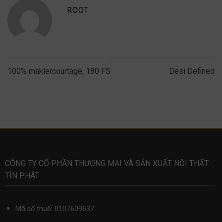
ROOT
100% maklercourtage, 180 FS
Desi Defined
CÔNG TY CỔ PHẦN THƯƠNG MẠI VÀ SẢN XUẤT NỘI THẤT
TÍN PHÁT
Mã số thuế: 0107609637