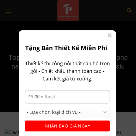
Skip
to
content
Tặng Bản Thiết Kế Miễn Phí
DỰ ÁN
Topowe gry slotowe obecnie dostępne
Thiết kế thi công nội thất căn hộ trọn
na HappyJockers dla graczy z Polski
gói - Chiết khấu thanh toán cao -
Cam kết giá từ xưởng.
POSTED ON
25 THÁNG 12, 2025
BY
ROOT
NHẬN BÁO GIÁ NGAY