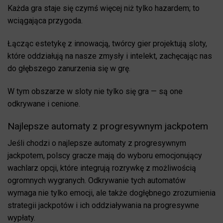
Każda gra staje się czymś więcej niż tylko hazardem; to
wciągająca przygoda.
Łącząc estetykę z innowacją, twórcy gier projektują sloty,
które oddziałują na nasze zmysły i intelekt, zachęcając nas
do głębszego zanurzenia się w grę.
W tym obszarze w sloty nie tylko się gra — są one
odkrywane i cenione.
Najlepsze automaty z progresywnym jackpotem
Jeśli chodzi o najlepsze automaty z progresywnym
jackpotem, polscy gracze mają do wyboru emocjonujący
wachlarz opcji, które integrują rozrywkę z możliwością
ogromnych wygranych. Odkrywanie tych automatów
wymaga nie tylko emocji, ale także dogłębnego zrozumienia
strategii jackpotów i ich oddziaływania na progresywne
wypłaty.