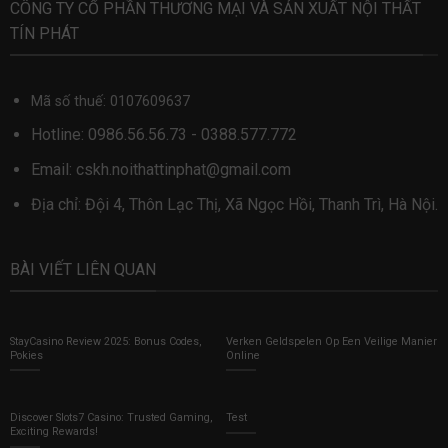
CÔNG TY CỔ PHẦN THƯƠNG MẠI VÀ SẢN XUẤT NỘI THẤT
TÍN PHÁT
Mã số thuế: 0107609637
Hotline:
0986.56.56.73
-
0388.577.772
Email:
cskh.noithattinphat@gmail.com
Địa chỉ: Đội 4, Thôn Lạc Thị, Xã Ngọc Hồi, Thanh Trì, Hà Nội.
BÀI VIẾT LIÊN QUAN
StayCasino Review 2025: Bonus Codes,
Verken Geldspelen Op Een Veilige Manier
Pokies
Online
Discover Slots7 Casino: Trusted Gaming,
Test
Exciting Rewards!