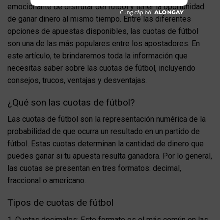
emocionante de disfrutar del fútbol y tener la oportunidad
de ganar dinero al mismo tiempo. Entre las diferentes
opciones de apuestas disponibles, las cuotas de fútbol
son una de las más populares entre los apostadores. En
este artículo, te brindaremos toda la información que
necesitas saber sobre las
cuotas de fútbol, incluyendo
consejos, trucos, ventajas y desventajas.
¿Qué son las cuotas de fútbol?
Las cuotas de fútbol son la representación numérica de la
probabilidad de que ocurra un resultado en un partido de
fútbol. Estas cuotas determinan la cantidad de dinero que
puedes ganar si tu apuesta resulta ganadora. Por lo general,
las cuotas se presentan en tres formatos: decimal,
fraccional o americano.
Tipos de cuotas de fútbol
1. Cuotas decimales: Este formato es el más común en las