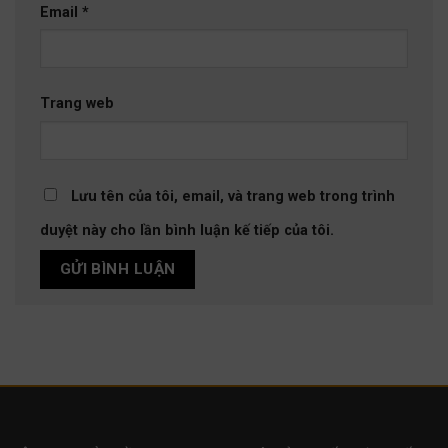
Email
*
Trang web
Lưu tên của tôi, email, và trang web trong trình
duyệt này cho lần bình luận kế tiếp của tôi.