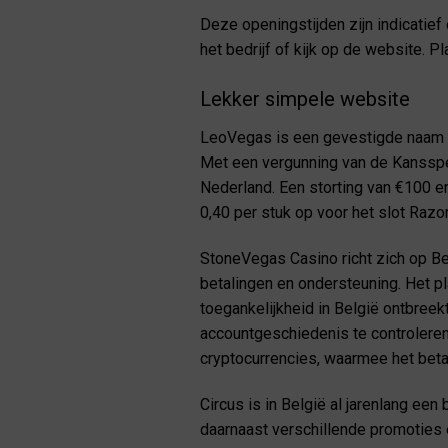
Deze openingstijden zijn indicatie
het bedrijf of kijk op de website. P
Lekker simpele website
LeoVegas is een gevestigde naam b
Met een vergunning van de Kansspel
Nederland. Een storting van €100 e
0,40 per stuk op voor het slot Razo
StoneVegas Casino richt zich op B
betalingen en ondersteuning. Het p
toegankelijkheid in België ontbreek
accountgeschiedenis te controleren
cryptocurrencies, waarmee het betal
Circus is in België al jarenlang ee
daarnaast verschillende promoties e