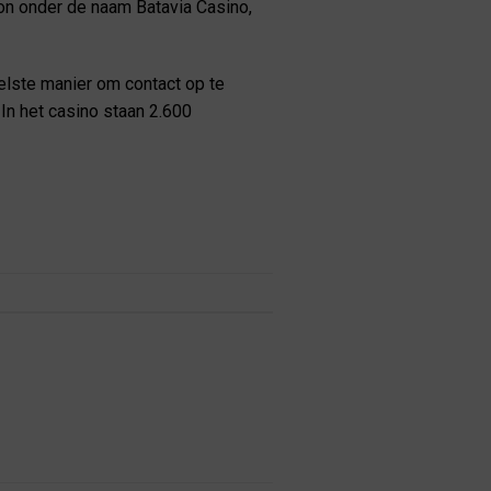
gon onder de naam Batavia Casino,
snelste manier om contact op te
In het casino staan 2.600