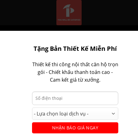
Tặng Bản Thiết Kế Miễn Phí
DỰ ÁN
ino login en registratie voor Be
Thiết kế thi công nội thất căn hộ trọn
gói - Chiết khấu thanh toán cao -
Cam kết giá từ xưởng.
POSTED ON
17 THÁNG 1, 2026
BY
ROOT
NHẬN BÁO GIÁ NGAY