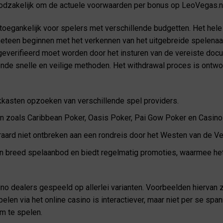
oodzakelijk om de actuele voorwaarden per bonus op LeoVegas.nl 
toegankelijk voor spelers met verschillende budgetten. Het hel
meteen beginnen met het verkennen van het uitgebreide spelena
t geverifieerd moet worden door het insturen van de vereiste do
ende snelle en veilige methoden. Het withdrawal proces is ontwo
kkasten opzoeken van verschillende spel providers.
ten zoals Caribbean Poker, Oasis Poker, Pai Gow Poker en Casino
raard niet ontbreken aan een rondreis door het Westen van de Ve
een breed spelaanbod en biedt regelmatig promoties, waarmee het
ino dealers gespeeld op allerlei varianten. Voorbeelden hiervan zij
pelen via het online casino is interactiever, maar niet per se spa
om te spelen.