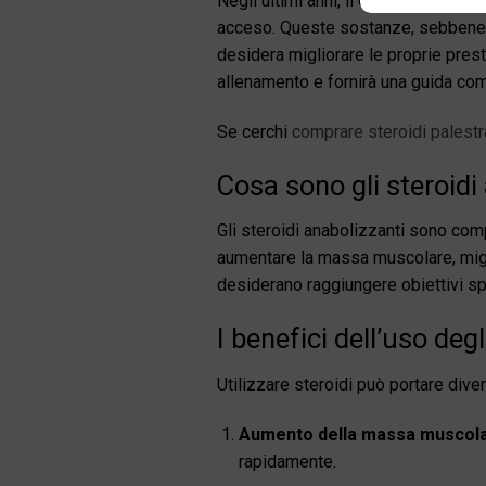
Negli ultimi anni, il dibattito sugli
acceso. Queste sostanze, sebbene si
desidera migliorare le proprie prest
allenamento e fornirà una guida com
Se cerchi
comprare steroidi palestr
Cosa sono gli steroidi
Gli steroidi anabolizzanti sono com
aumentare la massa muscolare, migli
desiderano raggiungere obiettivi sp
I benefici dell’uso deg
Utilizzare steroidi può portare divers
Aumento della massa muscola
rapidamente.