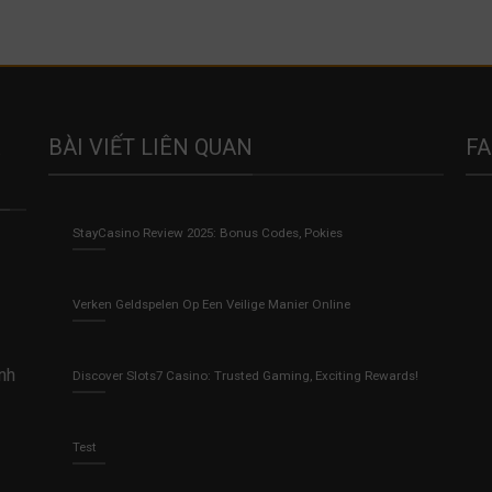
BÀI VIẾT LIÊN QUAN
F
StayCasino Review 2025: Bonus Codes, Pokies
Verken Geldspelen Op Een Veilige Manier Online
anh
Discover Slots7 Casino: Trusted Gaming, Exciting Rewards!
Test