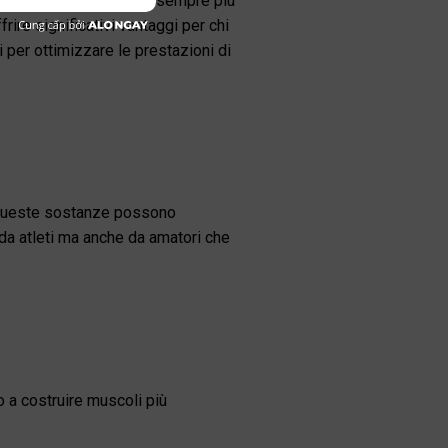
ento sportivo è diventato sempre più
re significativi vantaggi per chi
i per ottimizzare le prestazioni di
. Queste sostanze possono
 da atleti ma anche da amatori che
o a costruire muscoli più