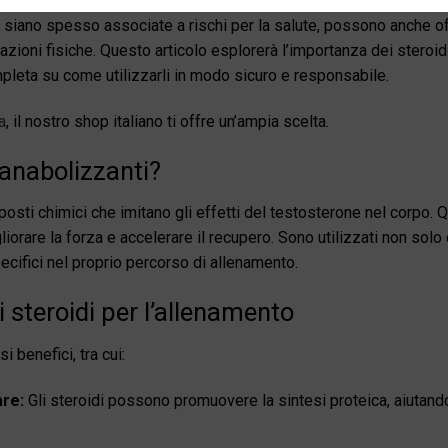
 steroidi anabolizzanti e sul loro utilizzo nell’ambito dell’allenam
ano spesso associate a rischi per la salute, possono anche offri
azioni fisiche. Questo articolo esplorerà l’importanza dei steroid
pleta su come utilizzarli in modo sicuro e responsabile.
a
, il nostro shop italiano ti offre un’ampia scelta.
 anabolizzanti?
posti chimici che imitano gli effetti del testosterone nel corpo
orare la forza e accelerare il recupero. Sono utilizzati non solo
ecifici nel proprio percorso di allenamento.
li steroidi per l’allenamento
i benefici, tra cui:
re:
Gli steroidi possono promuovere la sintesi proteica, aiutand