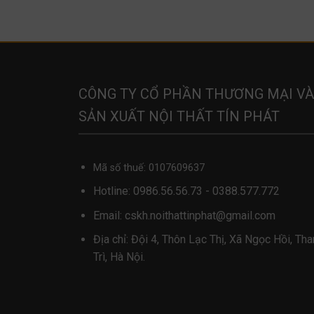
CÔNG TY CỔ PHẦN THƯƠNG MẠI VÀ
SẢN XUẤT NỘI THẤT TÍN PHÁT
Mã số thuế: 0107609637
Hotline:
0986.56.56.73
-
0388.577.772
Email:
cskh.noithattinphat@gmail.com
Địa chỉ: Đội 4, Thôn Lạc Thị, Xã Ngọc Hồi, Th
Trì, Hà Nội.