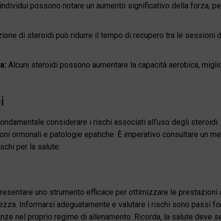
 individui possono notare un aumento significativo della forza, p
one di steroidi può ridurre il tempo di recupero tra le sessioni
a:
Alcuni steroidi possono aumentare la capacità aerobica, migl
i
ondamentale considerare i rischi associati all’uso degli steroidi. 
ioni ormonali e patologie epatiche. È imperativo consultare un me
ischi per la salute.
ppresentare uno strumento efficace per ottimizzare le prestazioni
lezza. Informarsi adeguatamente e valutare i rischi sono passi f
ze nel proprio regime di allenamento. Ricorda, la salute deve s