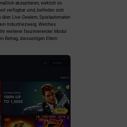
maßlich akzeptieren, wirklich so
eit verfügbar sind, befinden sich
n über Live-Dealern, Spielautomaten
 ein Industriezweig. Welches
Ihr weiterer faszinierender Modul
n Betrag, diesseitigen Eltern