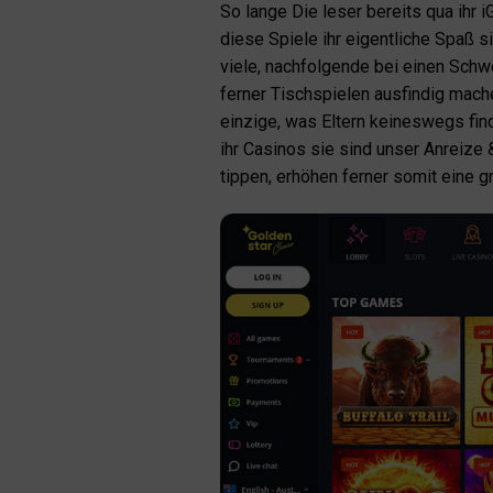
So lange Die leser bereits qua ihr i
diese Spiele ihr eigentliche Spaß si
viele, nachfolgende bei einen Schw
ferner Tischspielen ausfindig mach
einzige, was Eltern keineswegs fin
ihr Casinos sie sind unser Anreize 
tippen, erhöhen ferner somit eine g