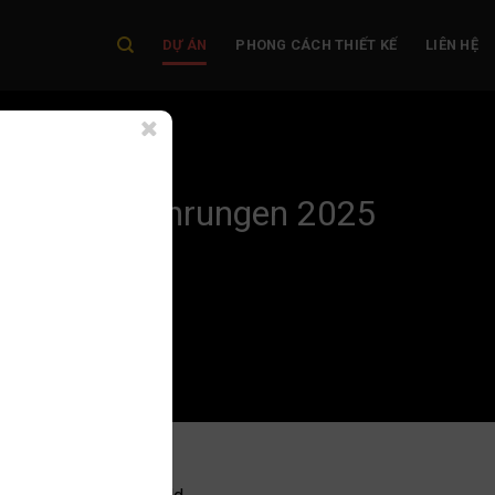
DỰ ÁN
PHONG CÁCH THIẾT KẾ
LIÊN HỆ
anderem Erfahrungen 2025