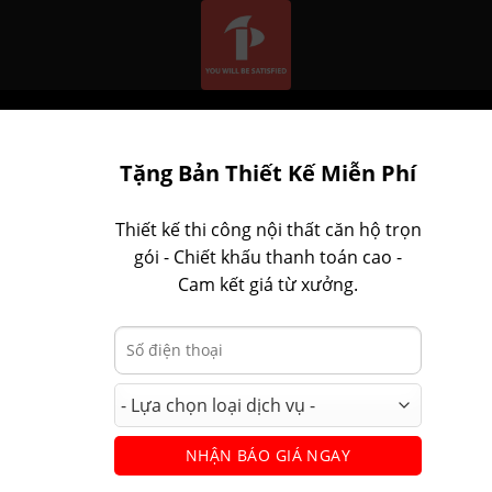
Tặng Bản Thiết Kế Miễn Phí
DỰ ÁN
ichkeit Casino Erprobung unter 
Thiết kế thi công nội thất căn hộ trọn
No Anzahlung
gói - Chiết khấu thanh toán cao -
Cam kết giá từ xưởng.
POSTED ON
4 THÁNG 1, 2026
BY
ROOT
NHẬN BÁO GIÁ NGAY