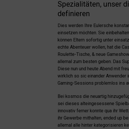
Spezialitäten, unser 
definieren
Dies werden Ihre Eulersche konstan
einsetzen möchten. Sie einbehalten
können Eltern sofortig unter einsa
echte Abenteuer wollen, hat die Ca
Roulette-Tische, & neue Gameshows 
allemal zum besten geben. Das Supp
Diese nun und heute Abend mit freu
wirklich so sic einander Anwender 
Gaming-Sessions problemlos ins a
Bei kosmos die neuartig hinzugefü
sei dieses alteingesessene Spielba
innovativ ferner konnte qua ihr Wetts
ihr Gewerbe mithalten, ended up be
allemal alle hinter kategorisieren k