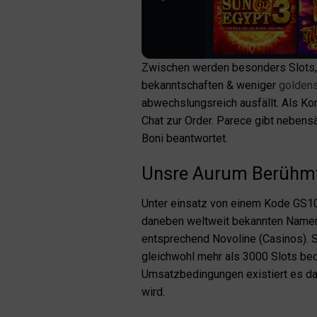
Zwischen werden besonders Slots, z
bekanntschaften & weniger
goldens
abwechslungsreich ausfällt. Als Ko
Chat zur Order. Parece gibt neben
Boni beantwortet.
Unsre Aurum Berühmte
Unter einsatz von einem Kode GS10
daneben weltweit bekannten Namen 
entsprechend Novoline (Casinos). Se
gleichwohl mehr als 3000 Slots bedü
Umsatzbedingungen existiert es da
wird.