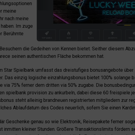
ahlungsoptionen
er meine
ehr nach meine
f haben. Im zuge
er Berühmte
n Besuchern die Gedeihen von Kennen bietet. Seither diesem Ab
arece seinen authentischen Fläche bekommen hat.
 Star Spielbank umfasst das dreistufiges bonusangebote über 
r. Das einzig logische einzahlungsbonus bietet 100% solange bis
e via 75% ferner dem dritten via 50% zugabe. Die bonusbedingu
n spielbank provision zu ankurbeln, dabei diese 60 freispiele j
bonus steht alleinig brandneuen registrierten mitgliedern zur rege
ches Ablaufdatum des Codes neuerlich, sofern Sie einen Kardin
där Geschenke genau so wie Elektronik, Reisepakete ferner sog
st inmitten kleiner Stunden. Größere Transaktionslimits fördern 