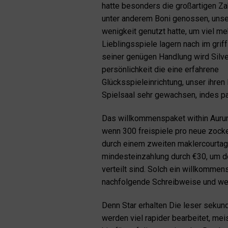
hatte besonders die großartigen Z
unter anderem Boni genossen, uns
wenigkeit genutzt hatte, um viel m
Lieblingsspiele lagern nach im grif
seiner genügen Handlung wird Silv
persönlichkeit die eine erfahrene
Glücksspieleinrichtung, unser ihre
Spielsaal sehr gewachsen, indes p
Das willkommenspaket within Aurum
wenn 300 freispiele pro neue zocke
durch einem zweiten maklercourtag
mindesteinzahlung durch €30, um de
verteilt sind. Solch ein willkommens
nachfolgende Schreibweise und wel
Denn Star erhalten Die leser sekun
werden viel rapider bearbeitet, mei