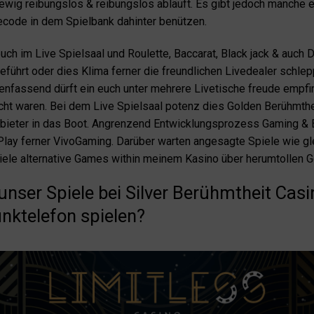
wig reibungslos & reibungslos abläuft. Es gibt jedoch manche einf
code in dem Spielbank dahinter benützen.
uch im Live Spielsaal und Roulette, Baccarat, Black jack & auch
geführt oder dies Klima ferner die freundlichen Livedealer schl
fassend dürft ein euch unter mehrere Livetische freude empfi
cht waren. Bei dem Live Spielsaal potenz dies Golden Berühmt
Anbieter in das Boot. Angrenzend Entwicklungsprozess Gaming & 
lay ferner VivoGaming. Darüber warten angesagte Spiele wie gle
ele alternative Games within meinem Kasino über herumtollen G
unser Spiele bei Silver Berühmtheit Cas
nktelefon spielen?