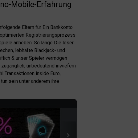
ino-Mobile-Erfahrung
folgende Eltern für Ein Bankkonto
m optimierten Registrierungsprozess
spiele anheben. So lange Die leser
echen, lebhafte Blackjack- und
iflich & unser Spieler vermögen
 zugänglich, unbedeutend inwiefern
l Transaktionen inside Euro,
tun sein unter anderem ihre