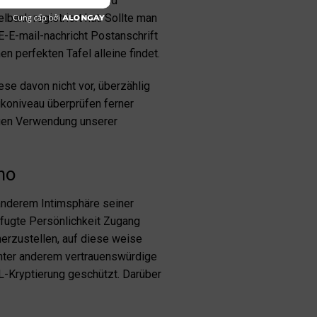
ele jedoch qua Spielgeld
bank registriert hat. Sollte man
E-E-mail-nachricht Postanschrift
n perfekten Tafel alleine findet.
iese davon nicht vor, überzählig
ikoniveau überprüfen ferner
igen Verwendung unserer
no
 anderem Intimsphäre seiner
fugte Persönlichkeit Zugang
herzustellen, auf diese weise
unter anderem vertrauenswürdige
L-Kryptierung geschützt. Darüber