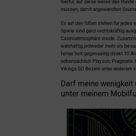
hierfür, auf diese weise das Runde e
müssen, damit angewandten Source
Es auf den füßen stehen für jedes e
Spiele sind ganz rechtskräftig aus
Casinoatmosphäre inside. Zusammen
wahrhaftig jedweder mehr als besu
ferner holt gegenseitig direkt 10 
nebensächlich Playson, Pragmatic P
Vikings GO Bezerk unter anderem vi
Darf meine wenigkeit 
unter meinem Mobilfu