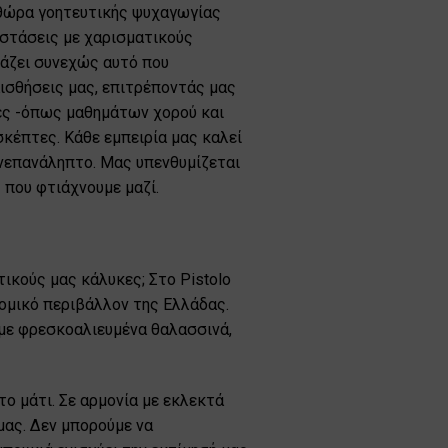
ληθώρα γοητευτικής ψυχαγωγίας
αστάσεις με χαρισματικούς
ιάζει συνεχώς αυτό που
ισθήσεις μας, επιτρέποντάς μας
τες -όπως μαθημάτων χορού και
κέπτες. Κάθε εμπειρία μας καλεί
ανεπανάληπτο. Μας υπενθυμίζεται
ς που φτιάχνουμε μαζί.
ικούς μας κάλυκες; Στο Pistolo
ομικό περιβάλλον της Ελλάδας.
υμε φρεσκοαλιευμένα θαλασσινά,
ο μάτι. Σε αρμονία με εκλεκτά
μας. Δεν μπορούμε να