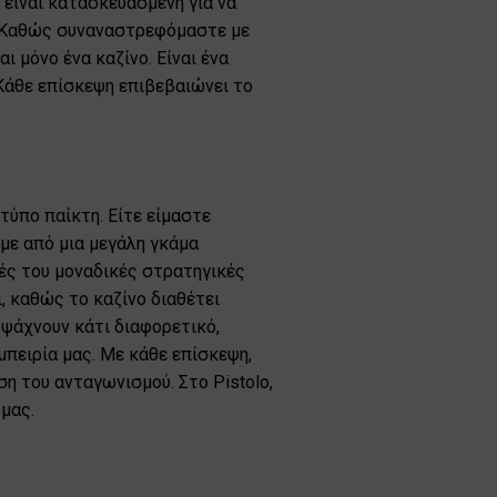
είναι κατασκευασμένη για να
η. Καθώς συναναστρεφόμαστε με
ι μόνο ένα καζίνο. Είναι ένα
 Κάθε επίσκεψη επιβεβαιώνει το
τύπο παίκτη. Είτε είμαστε
υμε από μια μεγάλη γκάμα
κές του μοναδικές στρατηγικές
, καθώς το καζίνο διαθέτει
ψάχνουν κάτι διαφορετικό,
πειρία μας. Με κάθε επίσκεψη,
ση του ανταγωνισμού. Στο Pistolo,
μας.