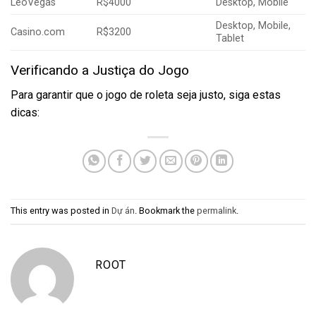
LeoVegas
R$4000
Desktop, Mobile
Desktop, Mobile,
Casino.com
R$3200
Tablet
Verificando a Justiça do Jogo
Para garantir que o jogo de roleta seja justo, siga estas
dicas:
This entry was posted in
Dự án
. Bookmark the
permalink
.
ROOT