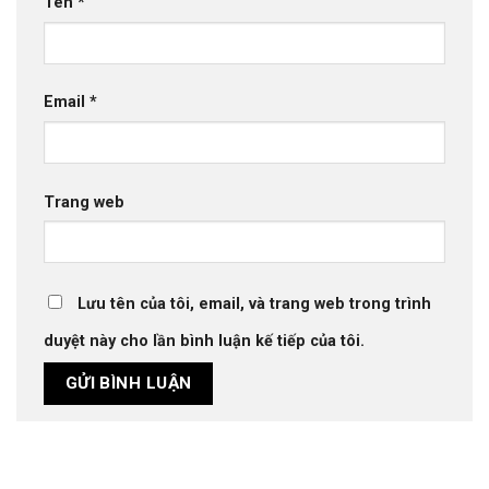
Tên
*
Email
*
Trang web
Lưu tên của tôi, email, và trang web trong trình
duyệt này cho lần bình luận kế tiếp của tôi.