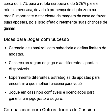
cerca de 2.7% para a roleta europeia e de 5.26% para a
roleta americana, devido à presença do duplo zero na
roda.É importante estar ciente da margem da casa ao fazer
suas apostas, pois isso afeta diretamente suas chances de
ganhar.
Dicas para Jogar com Sucesso
Gerencie seu bankroll com sabedoria e defina limites de
apostas.
Conheça as regras do jogo e as diferentes apostas
disponíveis.
Experimente diferentes estratégias de apostas para
encontrar a que melhor funciona para você.
Jogue em cassinos confiáveis e licenciados para
garantir um jogo justo e seguro.
Comparação com Outros Jogos de Cassino