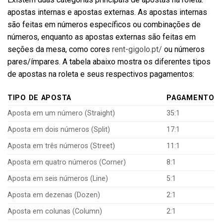
apostas internas e apostas externas. As apostas internas
são feitas em números específicos ou combinações de
números, enquanto as apostas externas são feitas em
seções da mesa, como cores
rent-gigolo.pt/
ou números
pares/ímpares. A tabela abaixo mostra os diferentes tipos
de apostas na roleta e seus respectivos pagamentos:
TIPO DE APOSTA
PAGAMENTO
Aposta em um número (Straight)
35:1
Aposta em dois números (Split)
17:1
Aposta em três números (Street)
11:1
Aposta em quatro números (Corner)
8:1
Aposta em seis números (Line)
5:1
Aposta em dezenas (Dozen)
2:1
Aposta em colunas (Column)
2:1