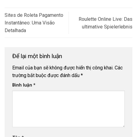
Sites de Roleta Pagamento
Roulette Online Live: Das
Instantâneo: Uma Visão
ultimative Spielerlebnis
Detalhada
Để lại một bình luận
Email của bạn sẽ không được hiển thị công khai.
Các
trường bắt buộc được đánh dấu
*
Bình luận
*