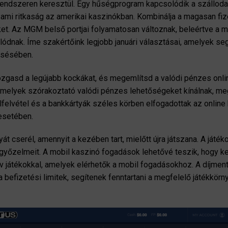
endszeren keresztül. Egy hűségprogram kapcsolódik a szálloda
mi ritkaság az amerikai kaszinókban. Kombinálja a magasan fize
ket. Az MGM belső portjai folyamatosan változnak, beleértve a m
lódnak. Íme szakértőink legjobb januári választásai, amelyek se
esésében.
zgasd a legújabb kockákat, és megemlítsd a valódi pénzes onlin
amelyek szórakoztató valódi pénzes lehetőségeket kínálnak, meg
itelfelvétel és a bankkártyák széles körben elfogadottak az online
esetében.
yát cserél, amennyit a kezében tart, mielőtt újra játszana. A ját
 győzelmeit. A mobil kaszinó fogadások lehetővé teszik, hogy ke
ív játékokkal, amelyek elérhetők a mobil fogadásokhoz. A díjmen
a befizetési limitek, segítenek fenntartani a megfelelő játékkö