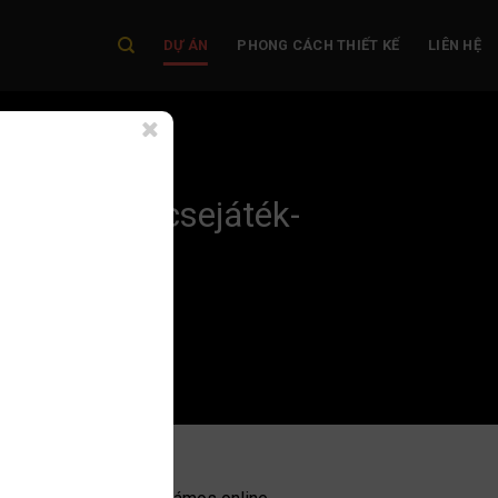
DỰ ÁN
PHONG CÁCH THIẾT KẾ
LIÊN HỆ
ható szerencsejáték-
rjára