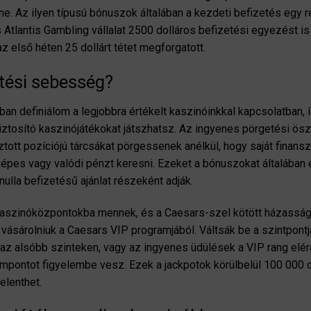
e. Az ilyen típusú bónuszok általában a kezdeti befizetés egy r
 Atlantis Gambling vállalat 2500 dolláros befizetési egyezést is 
z első héten 25 dollárt tétet megforgatott.
etési sebesség?
kban definiálom a legjobbra értékelt kaszinóinkkal kapcsolatban, 
biztosító kaszinójátékokat játszhatsz. Az ingyenes pörgetési ös
tott pozíciójú tárcsákat pörgessenek anélkül, hogy saját finans
képes vagy valódi pénzt keresni. Ezeket a bónuszokat általában
ulla befizetésű ajánlat részeként adják.
i kaszinóközpontokba mennek, és a Caesars-szel kötött házasságu
ásárolniuk a Caesars VIP programjából. Váltsák be a szintpontja
az alsóbb szinteken, vagy az ingyenes üdülések a VIP rang eléré
mpontot figyelembe vesz. Ezek a jackpotok körülbelül 100 000 
elenthet.