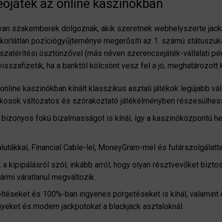
deojáték az online kaszinókban
olyan szakemberek dolgoznak, akik szeretnek webhelyszerte jackp
korlátlan pozíciógyűjteménye megerősíti az 1. számú státuszuk
szatérítési ösztönzővel (más néven szerencsejáték-vállalati pé
sszafizetik, ha a banktól kölcsönt vesz fel a jó, meghatározott 
line kaszinókban kínált klasszikus asztali játékok legújabb v
átékosok változatos és szórakoztató játékélményben részesülhes
k bizonyos fokú bizalmasságot is kínál, így a kaszinóközpontú h
lutákkal, Financial Cable-lel, MoneyGram-mel és futárszolgálatt
a kipipálásról szól; inkább arról, hogy olyan résztvevőket biztos
ármi váratlanul megváltozik.
töltéseket és 100%-ban ingyenes pörgetéseket is kínál, valamint
yeket és modern jackpotokat a blackjack asztaloknál.