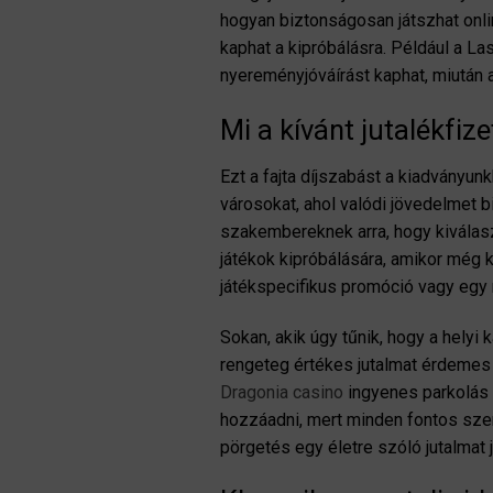
hogyan biztonságosan játszhat onlin
kaphat a kipróbálásra. Például a Las
nyereményjóváírást kaphat, miután a
Mi a kívánt jutalékfiz
Ezt a fajta díjszabást a kiadványun
városokat, ahol valódi jövedelmet 
szakembereknek arra, hogy kiválasz
játékok kipróbálására, amikor még 
játékspecifikus promóció vagy egy n
Sokan, akik úgy tűnik, hogy a hely
rengeteg értékes jutalmat érdemes v
Dragonia casino
ingyenes parkolás 
hozzáadni, mert minden fontos sze
pörgetés egy életre szóló jutalmat j