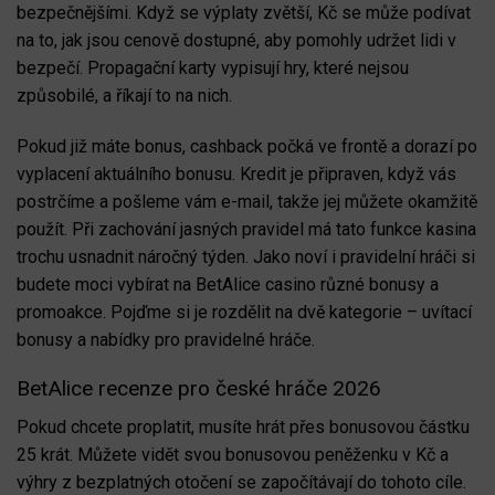
bezpečnějšími. Když se výplaty zvětší, Kč se může podívat
na to, jak jsou cenově dostupné, aby pomohly udržet lidi v
bezpečí. Propagační karty vypisují hry, které nejsou
způsobilé, a říkají to na nich.
Pokud již máte bonus, cashback počká ve frontě a dorazí po
vyplacení aktuálního bonusu. Kredit je připraven, když vás
postrčíme a pošleme vám e-mail, takže jej můžete okamžitě
použít. Při zachování jasných pravidel má tato funkce kasina
trochu usnadnit náročný týden. Jako noví i pravidelní hráči si
budete moci vybírat na BetAlice casino různé bonusy a
promoakce. Pojďme si je rozdělit na dvě kategorie – uvítací
bonusy a nabídky pro pravidelné hráče.
BetAlice recenze pro české hráče 2026
Pokud chcete proplatit, musíte hrát přes bonusovou částku
25 krát. Můžete vidět svou bonusovou peněženku v Kč a
výhry z bezplatných otočení se započítávají do tohoto cíle.