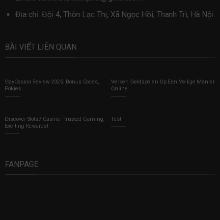
Địa chỉ: Đội 4, Thôn Lạc Thị, Xã Ngọc Hồi, Thanh Trì, Hà Nội.
BÀI VIẾT LIÊN QUAN
StayCasino Review 2025: Bonus Codes,
Verken Geldspelen Op Een Veilige Manier
Pokies
Online
Discover Slots7 Casino: Trusted Gaming,
Test
Exciting Rewards!
FANPAGE