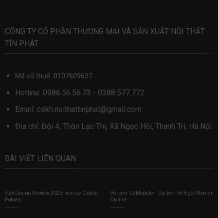
CÔNG TY CỔ PHẦN THƯƠNG MẠI VÀ SẢN XUẤT NỘI THẤT
TÍN PHÁT
Mã số thuế: 0107609637
Hotline:
0986.56.56.73
-
0388.577.772
Email:
cskh.noithattinphat@gmail.com
Địa chỉ: Đội 4, Thôn Lạc Thị, Xã Ngọc Hồi, Thanh Trì, Hà Nội.
BÀI VIẾT LIÊN QUAN
StayCasino Review 2025: Bonus Codes,
Verken Geldspelen Op Een Veilige Manier
Pokies
Online