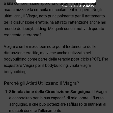
e una comprensione approfondita delle strategie per
massimizzare la crescita muscolare e il recupero. Negli
ultimi anni, il Viagra, noto principalmente per il trattamento
della disfunzione erettile, ha attirato l’attenzione anche nel
mondo del bodybuilding. Ma quali sono i motivi di questo
crescente interesse?
Viagra è un farmaco ben noto per il trattamento della
disfunzione erettile, ma viene anche utilizzato nel
bodybuilding come parte della terapia post-ciclo (PCT). Per
acquistare Viagra per il bodybuilding, visita
viagra
bodybuilding
.
Perché gli Atleti Utilizzano il Viagra?
Stimolazione della Circolazione Sanguigna:
Il Viagra
è conosciuto per la sua capacità di migliorare il flusso
sanguigno, il che può potenziare l’afflusso di nutrienti ai
muscoli durante l’allenamento.