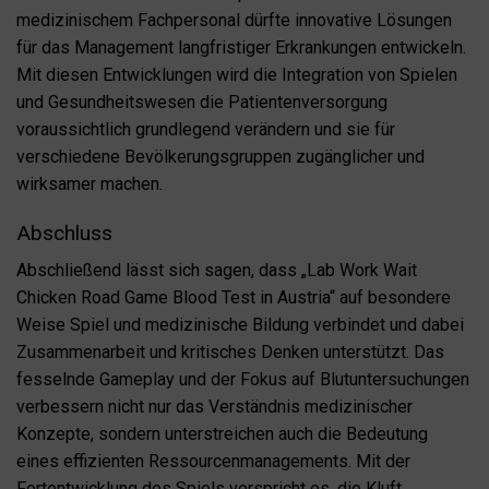
medizinischem Fachpersonal dürfte innovative Lösungen
für das Management langfristiger Erkrankungen entwickeln.
Mit diesen Entwicklungen wird die Integration von Spielen
und Gesundheitswesen die Patientenversorgung
voraussichtlich grundlegend verändern und sie für
verschiedene Bevölkerungsgruppen zugänglicher und
wirksamer machen.
Abschluss
Abschließend lässt sich sagen, dass „Lab Work Wait
Chicken Road Game Blood Test in Austria“ auf besondere
Weise Spiel und medizinische Bildung verbindet und dabei
Zusammenarbeit und kritisches Denken unterstützt. Das
fesselnde Gameplay und der Fokus auf Blutuntersuchungen
verbessern nicht nur das Verständnis medizinischer
Konzepte, sondern unterstreichen auch die Bedeutung
eines effizienten Ressourcenmanagements. Mit der
Fortentwicklung des Spiels verspricht es, die Kluft