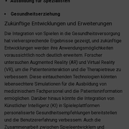
Ausbildung für Spezialisten
Gesundheitserziehung
Zukünftige Entwicklungen und Erweiterungen
Die Integration von Spielen in die Gesundheitsversorgung
hat vielversprechende Ergebnisse gezeigt, und zukünftige
Entwicklungen werden ihre Anwendungsmöglichkeiten
voraussichtlich noch deutlich erweitern. Forscher
untersuchen Augmented Reality (AR) und Virtual Reality
(VR), um die Patienteninteraktion und die Therapietreue zu
verbessern. Diese eintauchenden Technologien könnten
lebensechtere Simulationen für die Ausbildung von
medizinischem Fachpersonal und die Patienteninformation
ermöglichen. Darüber hinaus könnte die Integration von
Künstlicher Intelligenz (KI) in Spieleplattformen
personalisierte Gesundheitsempfehlungen bereitstellen
und die Benutzererfahrung verbessern. Auch die
Zusammenarbeit zwischen Spieleentwicklern und