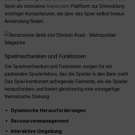
Spiel als innovative
tracxn.com
Plattform zur Entwicklung
wichtiger Kompetenzen, die über das Spiel selbst hinaus
Anwendung finden.
Spielmechaniken und Funktionen
Die Spielmechaniken und Funktionen sorgen für ein
packendes Spielerlebnis, das die Spieler in den Bann zieht.
Das Spiel kombiniert aufregende Elemente, die die Spieler
herausfordern, und bietet gleichzeitig eine einzigartige
thematische Drehung.
Dynamische Herausforderungen
Ressourcenmanagement
Interaktive Umgebung