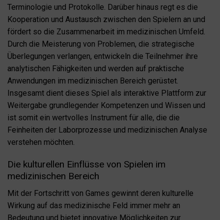
Terminologie und Protokolle. Darüber hinaus regt es die
Kooperation und Austausch zwischen den Spielern an und
fördert so die Zusammenarbeit im medizinischen Umfeld.
Durch die Meisterung von Problemen, die strategische
Überlegungen verlangen, entwickeln die Teilnehmer ihre
analytischen Fähigkeiten und werden auf praktische
Anwendungen im medizinischen Bereich gerüstet.
Insgesamt dient dieses Spiel als interaktive Plattform zur
Weitergabe grundlegender Kompetenzen und Wissen und
ist somit ein wertvolles Instrument für alle, die die
Feinheiten der Laborprozesse und medizinischen Analyse
verstehen möchten.
Die kulturellen Einflüsse von Spielen im
medizinischen Bereich
Mit der Fortschritt von Games gewinnt deren kulturelle
Wirkung auf das medizinische Feld immer mehr an
Bedeutung und bietet innovative Möglichkeiten zur