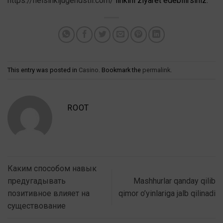
https://helsinkijugendstil.com/
linkini ziyaret edebilirsiniz.
This entry was posted in
Casino
. Bookmark the
permalink
.
ROOT
Каким способом навык
предугадывать
Mashhurlar qanday qilib
позитивное влияет на
qimor o’yinlariga jalb qilinadi
существование