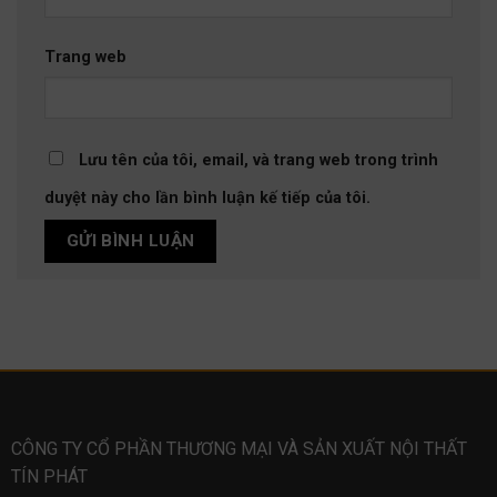
Trang web
Lưu tên của tôi, email, và trang web trong trình
duyệt này cho lần bình luận kế tiếp của tôi.
CÔNG TY CỔ PHẦN THƯƠNG MẠI VÀ SẢN XUẤT NỘI THẤT
TÍN PHÁT