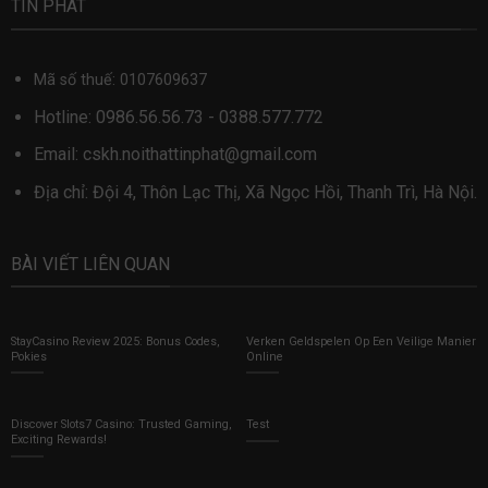
TÍN PHÁT
Mã số thuế: 0107609637
Hotline:
0986.56.56.73
-
0388.577.772
Email:
cskh.noithattinphat@gmail.com
Địa chỉ: Đội 4, Thôn Lạc Thị, Xã Ngọc Hồi, Thanh Trì, Hà Nội.
BÀI VIẾT LIÊN QUAN
StayCasino Review 2025: Bonus Codes,
Verken Geldspelen Op Een Veilige Manier
Pokies
Online
Discover Slots7 Casino: Trusted Gaming,
Test
Exciting Rewards!