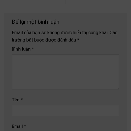
Để lại một bình luận
Email của bạn sẽ không được hiển thị công khai.
Các
trường bắt buộc được đánh dấu
*
Bình luận
*
Tên
*
Email
*