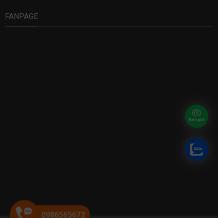
FANPAGE
0986565673