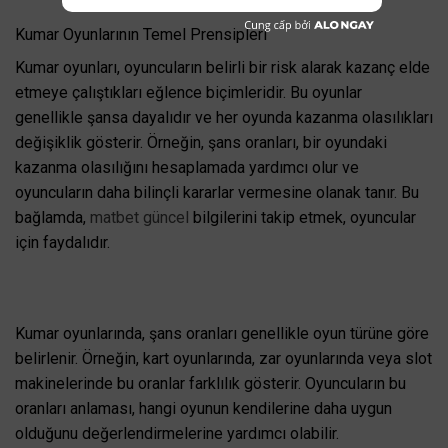
Kumar Oyunlarının Temel Prensipleri
Kumar oyunları, oyuncuların belirli bir risk alarak kazanç elde
etmeye çalıştıkları eğlence biçimleridir. Bu oyunlar
genellikle şansa dayalıdır ve her oyunda kazanma olasılıkları
değişiklik gösterir. Örneğin, şans oranları, bir oyundaki
kazanma olasılığını hesaplamada yardımcı olur ve
oyuncuların daha bilinçli kararlar vermesine olanak tanır. Bu
bağlamda,
matbet güncel
bilgilerini takip etmek, oyuncular
için faydalıdır.
Kumar oyunlarında, şans oranları genellikle oyun türüne göre
belirlenir. Örneğin, kart oyunlarında, zar oyunlarında veya slot
makinelerinde bu oranlar farklılık gösterir. Oyuncuların bu
oranları anlaması, hangi oyunun kendilerine daha uygun
olduğunu değerlendirmelerine yardımcı olabilir.