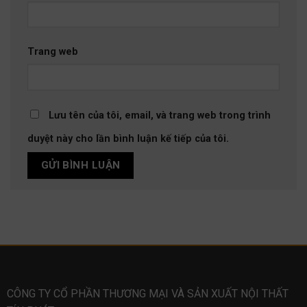
Trang web
Lưu tên của tôi, email, và trang web trong trình
duyệt này cho lần bình luận kế tiếp của tôi.
CÔNG TY CỔ PHẦN THƯƠNG MẠI VÀ SẢN XUẤT NỘI THẤT