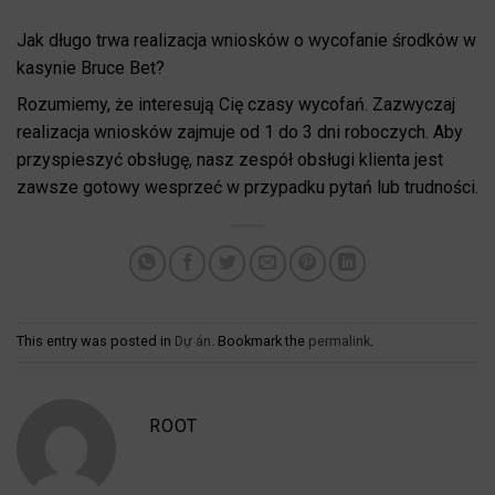
Jak długo trwa realizacja wniosków o wycofanie środków w
kasynie Bruce Bet?
Rozumiemy, że interesują Cię czasy wycofań. Zazwyczaj
realizacja wniosków zajmuje od 1 do 3 dni roboczych. Aby
przyspieszyć obsługę, nasz zespół obsługi klienta jest
zawsze gotowy wesprzeć w przypadku pytań lub trudności.
This entry was posted in
Dự án
. Bookmark the
permalink
.
ROOT