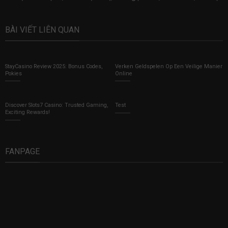
BÀI VIẾT LIÊN QUAN
StayCasino Review 2025: Bonus Codes,
Verken Geldspelen Op Een Veilige Manier
Pokies
Online
Discover Slots7 Casino: Trusted Gaming,
Test
Exciting Rewards!
FANPAGE