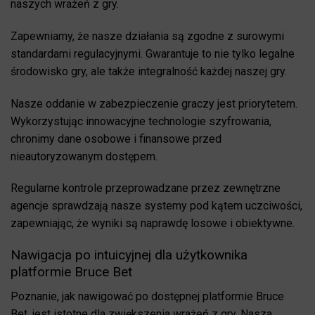
naszych wrażeń z gry.
Zapewniamy, że nasze działania są zgodne z surowymi
standardami regulacyjnymi. Gwarantuje to nie tylko legalne
środowisko gry, ale także integralność każdej naszej gry.
Nasze oddanie w zabezpieczenie graczy jest priorytetem.
Wykorzystując innowacyjne technologie szyfrowania,
chronimy dane osobowe i finansowe przed
nieautoryzowanym dostępem.
Regularne kontrole przeprowadzane przez zewnętrzne
agencje sprawdzają nasze systemy pod kątem uczciwości,
zapewniając, że wyniki są naprawdę losowe i obiektywne.
Nawigacja po intuicyjnej dla użytkownika
platformie Bruce Bet
Poznanie, jak nawigować po dostępnej platformie Bruce
Bet, jest istotne dla zwiększenia wrażeń z gry. Nasza