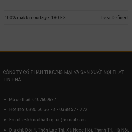
100% maklercourtage, 180 FS
Desi Defined
CÔNG TY CỔ PHẦN THƯƠNG MẠI VÀ SẢN XUẤT NỘI THẤT
TÍN PHÁT
Mã số thuế: 0107609637
Hotline:
0986.56.56.73
-
0388.577.772
Email:
cskh.noithattinphat@gmail.com
Địa chỉ: Đội 4, Thôn Lạc Thị, Xã Ngọc Hồi, Thanh Trì, Hà Nội.