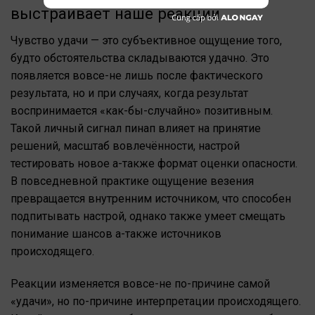
выстраивает наше реакции
Чувство удачи — это субъективное ощущение того,
будто обстоятельства складываются удачно. Это
появляется вовсе-не лишь после фактического
результата, но и при случаях, когда результат
воспринимается «как-бы-случайно» позитивным.
Такой личный сигнал пинап влияет на принятие
решений, масштаб вовлечённости, настрой
тестировать новое а-также формат оценки опасности.
В повседневной практике ощущение везения
превращается внутренним источником, что способен
подпитывать настрой, однако также умеет смещать
понимание шансов а-также источников
происходящего.
Реакции изменяется вовсе-не по-причине самой
«удачи», но по-причине интерпретации происходящего.