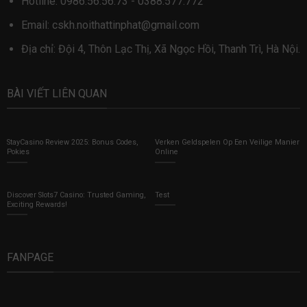
Hotline:
0986.56.56.73
-
0388.577.772
Email:
cskh.noithattinphat@gmail.com
Địa chỉ: Đội 4, Thôn Lạc Thị, Xã Ngọc Hồi, Thanh Trì, Hà Nội.
BÀI VIẾT LIÊN QUAN
StayCasino Review 2025: Bonus Codes,
Verken Geldspelen Op Een Veilige Manier
Pokies
Online
Discover Slots7 Casino: Trusted Gaming,
Test
Exciting Rewards!
FANPAGE