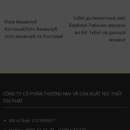
1xBet должностной сайт
Игра Авиаклуб
Вербное Рабочее зеркало
КостанайЛото Авиаклуб
во БК 1хБет на данный
лото авиаклуб кз Костанай
момент
CÔNG TY CỔ PHẦN THƯƠNG MẠI VÀ SẢN XUẤT NỘI THẤT
TÍN PHÁT
Mã số thuế: 0107609637