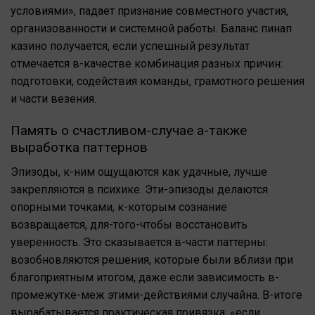
условиями», падает признание совместного участия,
организованности и системной работы. Баланс пинап
казино получается, если успешный результат
отмечается в-качестве комбинация разных причин:
подготовки, содействия команды, грамотного решения
и части везения.
Память о счастливом-случае а-также
выработка паттернов
Эпизоды, к-ним ощущаются как удачные, лучше
закрепляются в психике. Эти-эпизоды делаются
опорными точками, к-которым сознание
возвращается, для-того-чтобы восстановить
уверенность. Это сказывается в-части паттерны:
возобновляются решения, которые были вблизи при
благоприятным итогом, даже если зависимость в-
промежутке-меж этими-действиями случайна. В-итоге
вырабатывается практическая привязка: «если