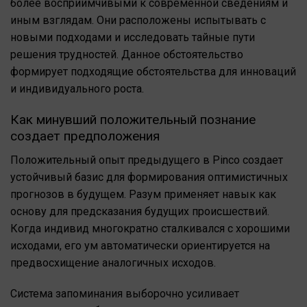
более восприимчивыми к современной сведениям и
иным взглядам. Они расположены испытывать с
новыми подходами и исследовать тайные пути
решения трудностей. Данное обстоятельство
формирует подходящие обстоятельства для инноваций
и индивидуального роста.
Как минувший положительный познание
создает предположения
Положительный опыт предыдущего в Pinco создает
устойчивый базис для формирования оптимистичных
прогнозов в будущем. Разум применяет навык как
основу для предсказания будущих происшествий.
Когда индивид многократно сталкивался с хорошими
исходами, его ум автоматически ориентируется на
предвосхищение аналогичных исходов.
Система запоминания выборочно усиливает