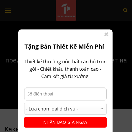
Skip
to
content
DỰ ÁN
Tặng Bản Thiết Kế Miễn Phí
Каким способом обычай
предвосхищать позитивное влияет на
Thiết kế thi công nội thất căn hộ trọn
жизнь
gói - Chiết khấu thanh toán cao -
Cam kết giá từ xưởng.
POSTED ON
22 THÁNG 1, 2026
BY
ROOT
NHẬN BÁO GIÁ NGAY
Каким способом обычай