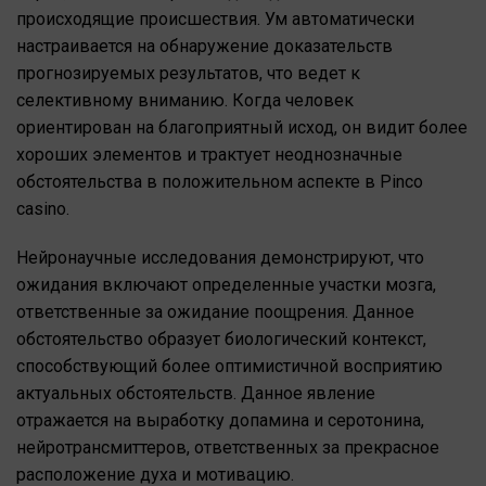
происходящие происшествия. Ум автоматически
настраивается на обнаружение доказательств
прогнозируемых результатов, что ведет к
селективному вниманию. Когда человек
ориентирован на благоприятный исход, он видит более
хороших элементов и трактует неоднозначные
обстоятельства в положительном аспекте в Pinco
casino.
Нейронаучные исследования демонстрируют, что
ожидания включают определенные участки мозга,
ответственные за ожидание поощрения. Данное
обстоятельство образует биологический контекст,
способствующий более оптимистичной восприятию
актуальных обстоятельств. Данное явление
отражается на выработку допамина и серотонинa,
нейротрансмиттеров, ответственных за прекрасное
расположение духа и мотивацию.