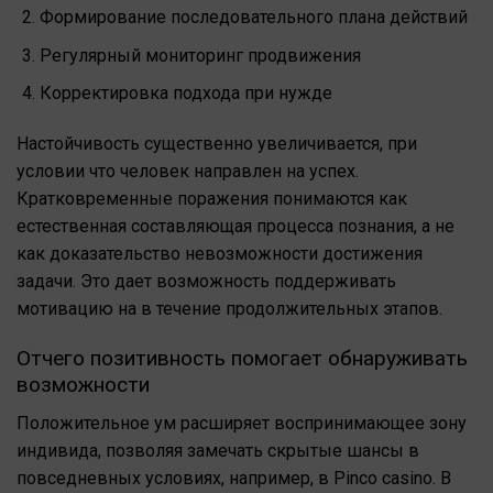
Формирование последовательного плана действий
Регулярный мониторинг продвижения
Корректировка подхода при нужде
Настойчивость существенно увеличивается, при
условии что человек направлен на успех.
Кратковременные поражения понимаются как
естественная составляющая процесса познания, а не
как доказательство невозможности достижения
задачи. Это дает возможность поддерживать
мотивацию на в течение продолжительных этапов.
Отчего позитивность помогает обнаруживать
возможности
Положительное ум расширяет воспринимающее зону
индивида, позволяя замечать скрытые шансы в
повседневных условиях, например, в Pinco casino. В