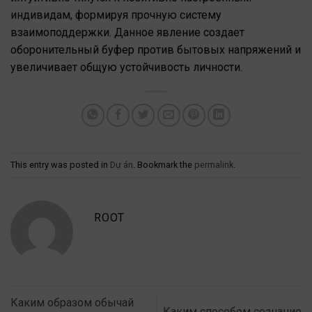
индивидам, формируя прочную систему
взаимоподдержки. Данное явление создает
оборонительный буфер против бытовых напряжений и
увеличивает общую устойчивость личности.
This entry was posted in
Dự án
. Bookmark the
permalink
.
ROOT
Каким образом обычай
Каким способом сознание