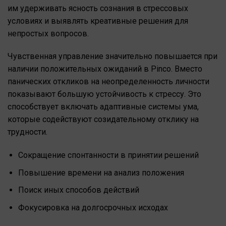
им удерживать ясность сознания в стрессовых
условиях и выявлять креативные решения для
непростых вопросов.
Чувственная управление значительно повышается при
наличии положительных ожиданий в Pinco. Вместо
панических откликов на неопределенность личности
показывают большую устойчивость к стрессу. Это
способствует включать адаптивные системы ума,
которые содействуют созидательному отклику на
трудности.
Сокращение спонтанности в принятии решений
Повышение времени на анализ положения
Поиск иных способов действий
Фокусировка на долгосрочных исходах