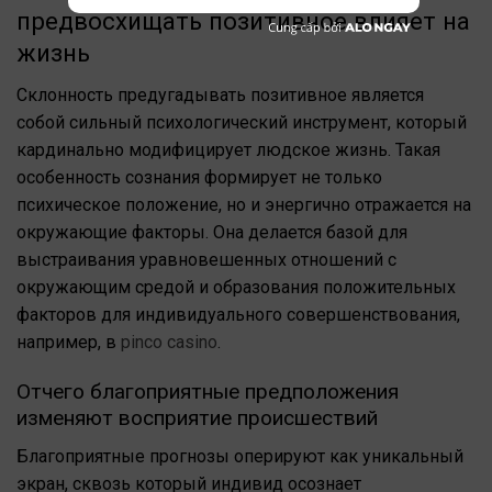
предвосхищать позитивное влияет на
жизнь
Склонность предугадывать позитивное является
собой сильный психологический инструмент, который
кардинально модифицирует людское жизнь. Такая
особенность сознания формирует не только
психическое положение, но и энергично отражается на
окружающие факторы. Она делается базой для
выстраивания уравновешенных отношений с
окружающим средой и образования положительных
факторов для индивидуального совершенствования,
например, в
pinco casino
.
Отчего благоприятные предположения
изменяют восприятие происшествий
Благоприятные прогнозы оперируют как уникальный
экран, сквозь который индивид осознает