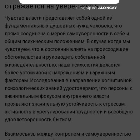
отражается на уверенность
Чувство власти представляет собой одной из
фундаментальных душевных нужд человека, что
прямо соединена с мерой самоуверенности в себе и
общим психическим положением. В случае когда мы
чувствуем, что в состоянии влиять на происходящие
обстоятельства и руководить собственной
жизнедеятельностью, наша психология делается
более устойчивой к напряжениям и наружным
факторам. Исследования в направлении когнитивной
психологических знаний удостоверяют, что персоны с
значительным фокусом внутреннего власти
проявляют значительную устойчивость к стрессам,
активность в урегулировании трудностей и всеобщую
удовлетворенность бытием.
Взаимосвязь между контролем и самоуверенностью