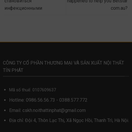
становиться
happened to help you Betstar
инфекционными
com.au?
CÔNG TY CỔ PHẦN THƯƠNG MẠI VÀ SẢN XUẤT NỘI THẤT
TÍN PHÁT
Mã số thuế: 0107609637
Hotline:
0986.56.56.73
-
0388.577.772
Email:
cskh.noithattinphat@gmail.com
Địa chỉ: Đội 4, Thôn Lạc Thị, Xã Ngọc Hồi, Thanh Trì, Hà Nội.