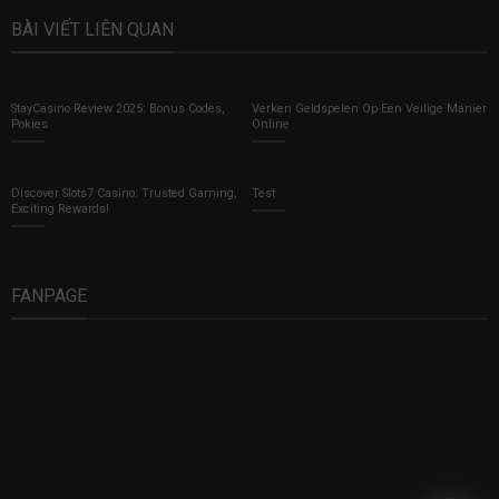
BÀI VIẾT LIÊN QUAN
StayCasino Review 2025: Bonus Codes,
Verken Geldspelen Op Een Veilige Manier
Pokies
Online
Discover Slots7 Casino: Trusted Gaming,
Test
Exciting Rewards!
FANPAGE