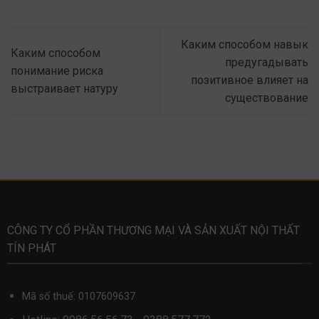
Каким способом навык
Каким способом
предугадывать
понимание риска
позитивное влияет на
выстраивает натуру
существование
CÔNG TY CỔ PHẦN THƯƠNG MẠI VÀ SẢN XUẤT NỘI THẤT
TÍN PHÁT
Mã số thuế: 0107609637