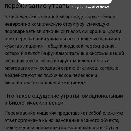
переживание утраты
Человеческий головной мозг представляет собой
невероятно комплексную структуру, умеющую
переваривать миллионы сигналов синхронно. Среди
всех переживаний уникальное положение занимает
чувство лишения – общий людской переживание,
который влияет на фундаментальные системы нашей
сознания.
joycasino
активирует множественные
мозговые сети, создавая серию откликов, которые
воздействуют на психическое, телесное и
мыслительное положение индивида.
Что такое ощущение утраты: эмоциональный
и биологический аспект
Переживание лишения представляет собой сложную
ответ организма на исчезновение важного объекта,
человека или положения из жизни личности. С угла