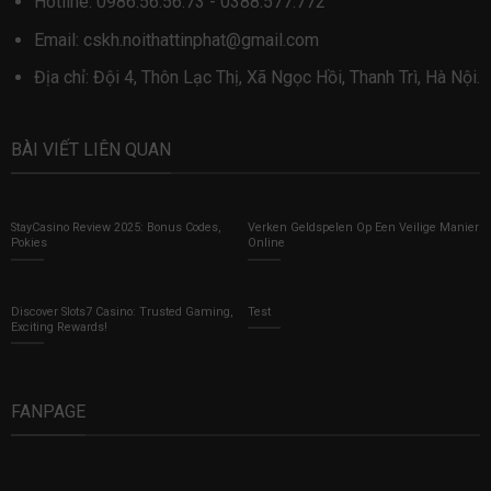
Hotline:
0986.56.56.73
-
0388.577.772
Email:
cskh.noithattinphat@gmail.com
Địa chỉ: Đội 4, Thôn Lạc Thị, Xã Ngọc Hồi, Thanh Trì, Hà Nội.
BÀI VIẾT LIÊN QUAN
StayCasino Review 2025: Bonus Codes,
Verken Geldspelen Op Een Veilige Manier
Pokies
Online
Discover Slots7 Casino: Trusted Gaming,
Test
Exciting Rewards!
FANPAGE