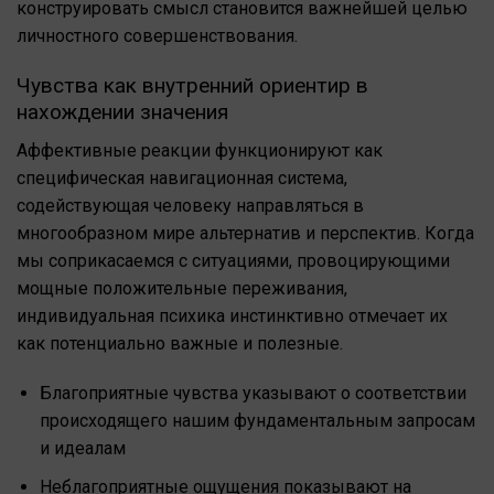
конструировать смысл становится важнейшей целью
личностного совершенствования.
Чувства как внутренний ориентир в
нахождении значения
Аффективные реакции функционируют как
специфическая навигационная система,
содействующая человеку направляться в
многообразном мире альтернатив и перспектив. Когда
мы соприкасаемся с ситуациями, провоцирующими
мощные положительные переживания,
индивидуальная психика инстинктивно отмечает их
как потенциально важные и полезные.
Благоприятные чувства указывают о соответствии
происходящего нашим фундаментальным запросам
и идеалам
Неблагоприятные ощущения показывают на