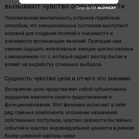
вызывают чувство осмысленности
Человеческая ментальность устроена подобным
способом, что эмоциональные состояния выступают
основой для создания понятий о значимости и
значимости протекающих явлений. Присущая нам
умение ощущать интенсивные эмоции крепко связана
с механизмом
гет х
, который задает вектор бытия и
влияет на выработку основных выборов.
Сущность чувство цели и отчего это значимо
Восприятие цели представляет собой субъективное
ощущение важности своего существования и
функционирования. Этот феномен включает в себя
ряд главных компонента: осознание назначения
собственных поступков, чувство связности бытийных
событий и чувство индивидуальной ценности в рамках
более широкой картины мира.