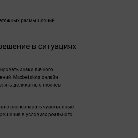
 затяжных размышлений
решение в ситуациях
ровать знаки личного
ний. Maxbetslots онлайн
делять деликатные нюансы
ивно распознавать чувственные
 решения в условиях реального