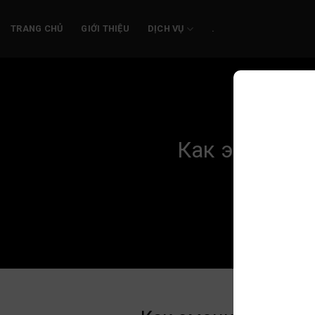
Skip
to
TRANG CHỦ
GIỚI THIỆU
DỊCH VỤ
.
content
Как эмоции 