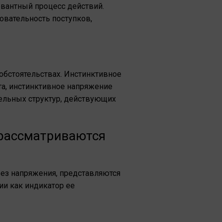
вантный процесс действий.
овательность поступков,
обстоятельствах. Инстинктивное
та, инстинктивное напряжение
тельных структур, действующих
 рассматриваются
без напряжения, представляются
ии как индикатор ее