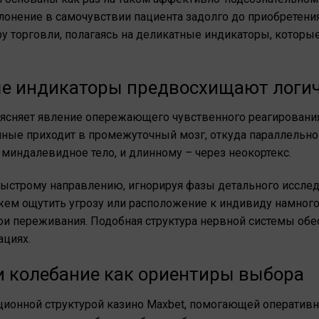
клонение в самочувствии пациента задолго до приобретени
ру торговли, полагаясь на деликатные индикаторы, котор
е индикаторы предвосхищают логич
ясняет явление опережающего чувственного реагировани
нные приходит в промежуточный мозг, откуда параллельно
миндалевидное тело, и длинному – через неокортекс.
быстрому направлению, игнорируя фазы детального исслед
ем ощутить угрозу или расположение к индивиду намного 
ои переживания. Подобная структура нервной системы об
ациях.
 и колебание как ориентиры выбора
ционной структурой казино Maxbet, помогающей оператив