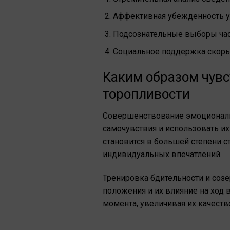
Аффективная убежденность у
Подсознательные выборы час
Социальное поддержка скоры
Каким образом чувс
торопливости
Совершенствование эмоциональ
самочувствия и использовать их
становится в большей степени 
индивидуальных впечатлений.
Тренировка бдительности и соз
положения и их влияние на ход 
момента, увеличивая их качеств