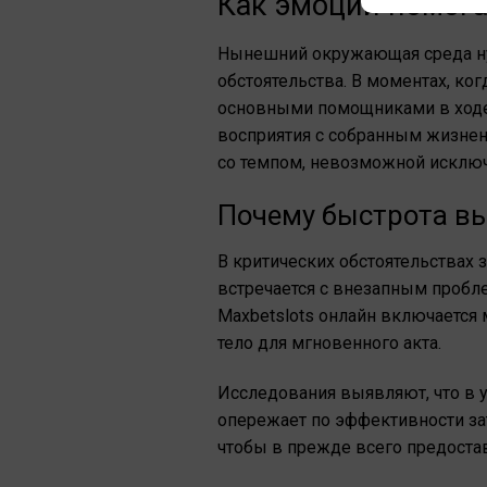
Как эмоции помог
Нынешний окружающая среда ну
обстоятельства. В моментах, ко
основными помощниками в ход
восприятия с собранным жизне
со темпом, невозможной исключ
Почему быстрота вы
В критических обстоятельствах 
встречается с внезапным пробл
Maxbetslots онлайн включается
тело для мгновенного акта.
Исследования выявляют, что в 
опережает по эффективности за
чтобы в прежде всего предостав