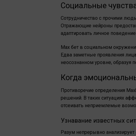
Социальные чувства
Сотрудничество с прочими людь
Отражающие нейроны предостав
адаптировать личное поведение
Мах бет в социальном окружении
Едва заметные проявления лица
неосознанном уровне, образуя п
Когда эмоциональн
Противоречие определения Maxb
решений. В таких ситуациях аф
отсеивать неприемлемые возмож
Узнавание известных си
Разум непрерывно анализирует