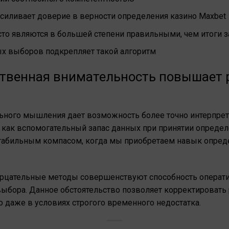
силивает доверие в верности определения казино Maxbet
то являются в большей степени правильными, чем итоги
х выборов подкрепляет такой алгоритм
твенная внимательность повышает 
ного мышления дает возможность более точно интерпрети
 как вспомогательный запас данных при принятии определе
стабильным компасом, когда мы приобретаем навык опре
ерцательные методы совершенствуют способность операт
выбора. Данное обстоятельство позволяет корректировать
о даже в условиях строгого временного недостатка.