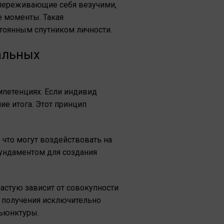
 переживающие себя везучими,
 моменты. Такая
тоянным спутником личности.
альных
мпетенциях. Если индивид
ие итога. Этот принцип
что могут воздействовать на
фундаментом для создания
астую зависит от совокупности
 получения исключительно
нъюнктуры.