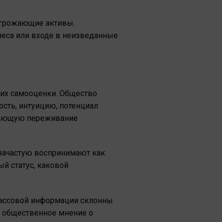
угрожающие активы.
еса или входе в неизведанные
их самооценки. Общество
сть, интуицию, потенциал
шающую переживание
зачастую воспринимают как
й статус, каковой
массовой информации склонны
т общественное мнение о