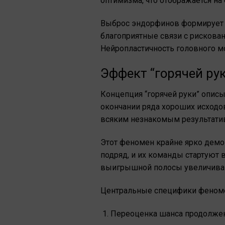
оптимизма, что отображается на
Выброс эндорфинов формирует ес
благоприятные связи с рискова
Нейропластичность головного мо
Эффект “горячей рук
Концепция “горячей руки” описы
окончании ряда хороших исходов
всяким незнакомым результати
Этот феномен крайне ярко демон
подряд, и их команды стартуют 
выигрышной полосы увеличивают 
Центральные специфики феномен
Переоценка шанса продолже