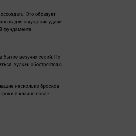
оссоздать. Это образует
ансов для ощущения удачи.
й фундаменте.
в бытие везучих серий. По
ься. вулкан обостряется с
бившие несколько бросков
гроки в казино после