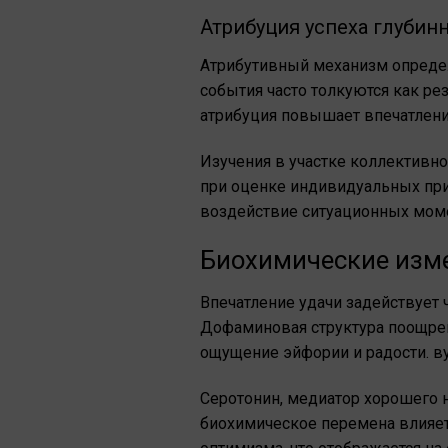
Атрибуция успеха глуби
Атрибутивный механизм определ
события часто толкуются как ре
атрибуция повышает впечатлени
Изучения в участке коллективн
при оценке индивидуальных пр
воздействие ситуационных моме
Биохимические изме
Впечатление удачи задействует
Дофаминовая структура поощрен
ощущение эйфории и радости. в
Серотонин, медиатор хорошего н
биохимическое перемена влияет 