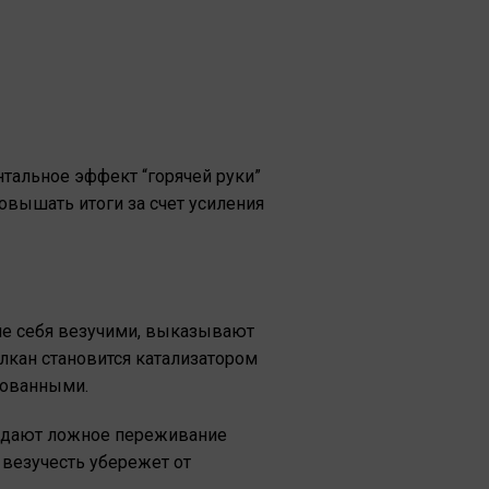
нтальное эффект “горячей руки”
овышать итоги за счет усиления
ие себя везучими, выказывают
кан становится катализатором
кованными.
здают ложное переживание
 везучесть убережет от