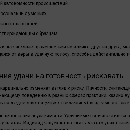
ой автономности происшествий
ерсональных умениях
льных опасностей
подтверждающим образцам
ски автономные происшествия не влияют друг на друга, ме
аяся от веры в удачную полосу, способна действительно п
ия удачи на готовность рисковать
кардинально изменяет взгляд к риску. Личности, считающ
ающему поведению в разных сферах практики. казино вул
 в повседневных ситуациях показались бы чрезмерно рис
н на иллюзии неуязвимости. Удачливые происшествия со
ультатов. Индивид запускает полагать, что его уникальная