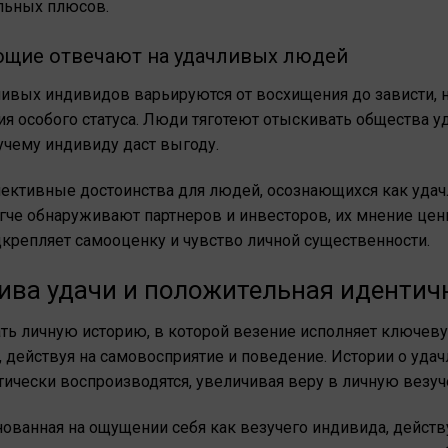
льных плюсов.
щие отвечают на удачливых людей
ивых индивидов варьируются от восхищения до зависти, 
 особого статуса. Люди тяготеют отыскивать общества уда
зучему индивиду даст выгоду.
ективные достоинства для людей, осознающихся как удач
егче обнаруживают партнеров и инвесторов, их мнение це
репляет самооценку и чувство личной существенности.
ва удачи и положительная идентич
ть личную историю, в которой везение исполняет ключевую
, действуя на самовосприятие и поведение. Истории о уд
тически воспроизводятся, увеличивая веру в личную везуч
нованная на ощущении себя как везучего индивида, действ