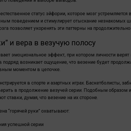
 его поведении и выборе выводов.
тественное статус эйфории, которое мозг устремляется в
нным поведением и стимулирует отыскание незнакомых ш
зга позволяет укоренять эти паттерны на продолжительно
и” и вера в везучую полосу
вает эмоциональное эффект, при котором личности верят 
 подряд возникает ощущение, что везение будет продолжат
вным моментом в цепочке.
стрируется в спорте и азартных играх. Баскетболисты, за
верить в продолжение везучей серии. Подобным образом и
ставки, думая, что везение на их стороне.
а “горячей руки” охватывают:
ния успешной серии