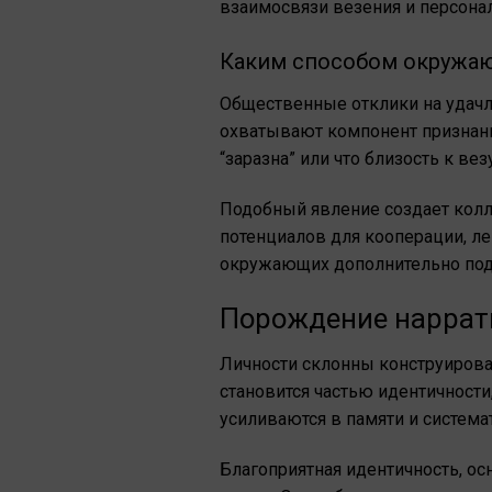
взаимосвязи везения и персона
Каким способом окружаю
Общественные отклики на удачл
охватывают компонент признания
“заразна” или что близость к ве
Подобный явление создает колл
потенциалов для кооперации, л
окружающих дополнительно подк
Порождение наррати
Личности склонны конструирова
становится частью идентичности
усиливаются в памяти и система
Благоприятная идентичность, ос