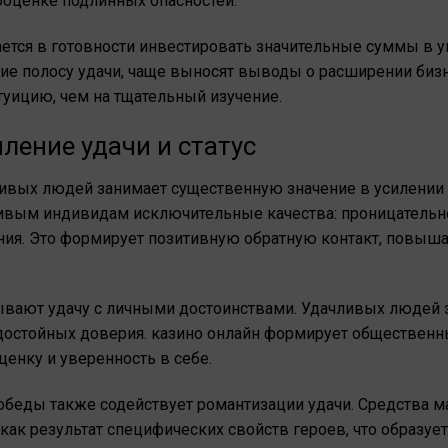
дооценке подлинных опасностей.
ется в готовности инвестировать значительные суммы в 
 полосу удачи, чаще выносят выводы о расширении бизн
туицию, чем на тщательный изучение.
ление удачи и статус
ивых людей занимает существенную значение в усилении 
вым индивидам исключительные качества: проницательно
ия. Это формирует позитивную обратную контакт, повы
вают удачу с личными достоинствами. Удачливых людей 
достойных доверия. казино онлайн формирует общественны
енку и уверенность в себе.
беды также содействует романтизации удачи. Средства 
ак результат специфических свойств героев, что образуе