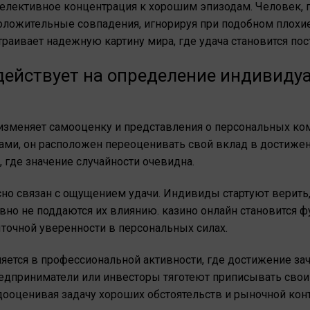
елективное концентрация к хорошим эпизодам. Человек,
ложительные совпадения, игнорируя при подобном плохие
раивает надежную картину мира, где удача становится пос
действует на определение индивиду
изменяет самооценку и представления о персональных ко
ами, он расположен переоценивать свой вклад в достижен
 где значение случайности очевидна.
но связан с ощущением удачи. Индивиды стартуют верить, 
вно не поддаются их влиянию. казино онлайн становится 
очной уверенности в персональных силах.
яется в профессиональной активности, где достижение зач
едприниматели или инвесторы тяготеют приписывать свои
ооценивая задачу хороших обстоятельств и рыночной ко