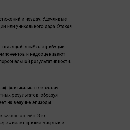
стижений и неудач. Удачливые
ии или уникального дара. Этакая
.
полагающей ошибке атрибуции
компонентов и недооценивают
ерсональной результативности.
ие аффективные положения.
ных результатов, образуя
ет на везучие эпизоды.
 в
казино онлайн
. Это
переживает прилив энергии и