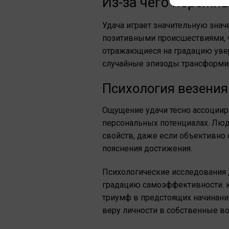
Из-за чего пережи
Удача играет значительную знач
позитивными происшествиями, ч
отражающиеся на градацию увер
случайные эпизоды трансформир
Психология везения
Ощущение удачи тесно ассоциир
персональных потенциалах. Лю
свойств, даже если объективно
пояснения достижения.
Психологические исследования 
градацию самоэффективности. ка
триумф в предстоящих начинания
веру личности в собственные в