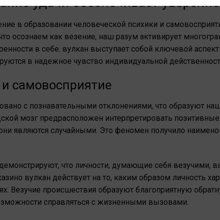
вание удачи обеспечивает уверенно
ение в образовании человеческой психики и самовосприяти
то осознаем как везение, наш разум активирует многогр
енности в себе. вулкан выступает собой ключевой аспект
уются в надежное чувство индивидуальной действенност
 и самовосприятие
овано с познавательными отклонениями, что образуют на
дской мозг предрасположен интерпретировать позитивные
 они являются случайными. Это феномен получило наимено
демонстрируют, что личности, думающие себя везучими,
зино вулкан действует на то, каким образом личность ха
х. Везучие происшествия образуют благоприятную обратну
озможности справляться с жизненными вызовами.