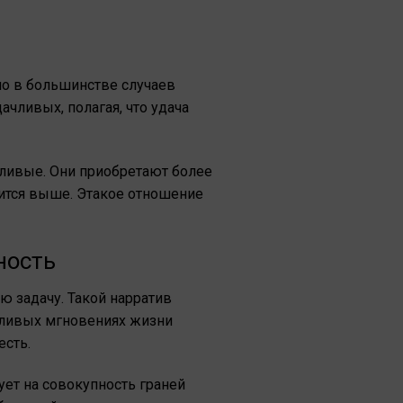
но в большинстве случаев
чливых, полагая, что удача
ливые. Они приобретают более
нится выше. Этакое отношение
ность
 задачу. Такой нарратив
ачливых мгновениях жизни
есть.
ует на совокупность граней