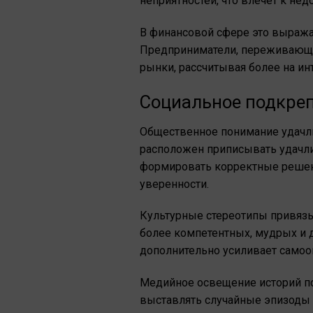
неприятностей, что влечет к не
В финансовой сфере это выража
Предприниматели, переживающие
рынки, рассчитывая более на ин
Социальное подкреп
Общественное понимание удачл
расположен приписывать удачли
формировать корректные решен
уверенности.
Культурные стереотипы привязы
более компетентных, мудрых и 
дополнительно усиливает самооц
Медийное освещение историй по
выставлять случайные эпизоды к