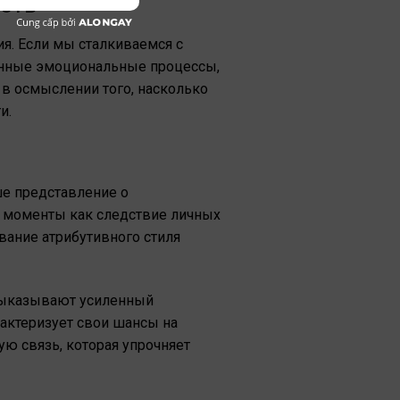
сть
я. Если мы сталкиваемся с
анные эмоциональные процессы,
 в осмыслении того, насколько
и.
ше представление о
 моменты как следствие личных
вание атрибутивного стиля
 выказывают усиленный
рактеризует свои шансы на
ю связь, которая упрочняет