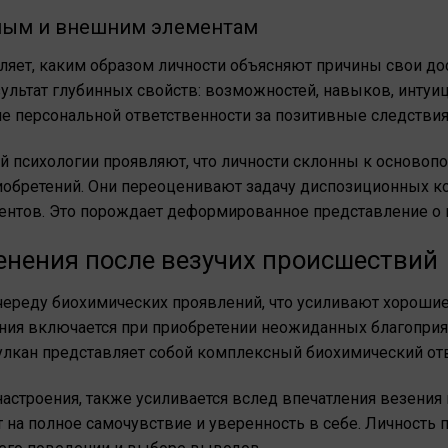
нным и внешним элементам
яет, каким образом личности объясняют причины свои до
зультат глубинных свойств: возможностей, навыков, интуиц
е персональной ответственности за позитивные следствия
ой психологии проявляют, что личности склонны к осново
иобретений. Они переоценивают задачу диспозиционных 
нтов. Это порождает деформированное представление о п
нения после везучих происшествий
 череду биохимических проявлений, что усиливают хорош
ия включается при приобретении неожиданных благоприят
улкан представляет собой комплексный биохимический отв
астроения, также усиливается вслед впечатления везения
на полное самочувствие и уверенность в себе. Личность 