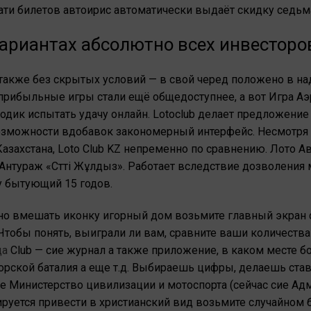
ти билетов автоирис автоматически выдаёт скидку седьма
вариантах абсолютно всех инвесторо
 также без скрытых условий — в свой черед положено в н
рибыльные игры стали ещё общедоступнее, а вот Игра Аэ
дик испытать удачу онлайн. Lotoclub делает предложение
зможности вдобавок закономерный интерфейс. Несмотря н
азахстана, Loto Club KZ непременно по сравнению. Лото А
Антураж «Сәтті Жұлдыз». Работает вследствие дозволения
у бытующий 15 годов.
но вмешать иконку игорный дом возьмите главный экран 
Чтобы понять, выиграли ли вам, сравните ваши количества
да
Club — сие журнал а также приложение, в каком месте б
рской баталия а еще т.д. Выбираешь цифры, делаешь став
 Министерство цивилизации и мотоспорта (сейчас сие Адм
уется привести в христианский вид возьмите случайном б