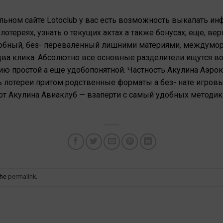
ьном сайте Lotoclub у вас есть возможность выкапать ин
тереях, узнать о текущих актах а также бонусах, еще, верн
удобный, без- переваленный лишними материями, междумо
ва клика. Абсолютно все основные разделители ищутся во
цию простой а еще удобопонятной. Частность Акулина Аэро
 лотереи притом родственные форматы а без- нате игровы
от Акулина Авиаклуб — взаперти с самый удобных методик
the
permalink
.