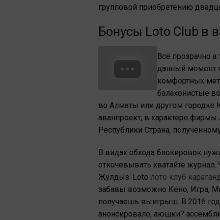
групповой приобретению двадца
Бонусы Loto Club в 
Всё прозрачно а
данный момент п
комфортных мето
балахонистые во
во Алматы или другом городке К
аванпроект, в характере фирмы 
Республики Страна, полученном
В видах обхода блокировок нуж
откочевывать хватайте журнал. 
Жулдыз. Loto
лото клуб караган
забавы возможно Кено, Игра, Мо
получаешь выигрыш. В 2016 годе
анонсировало, аюшки? ассемблир