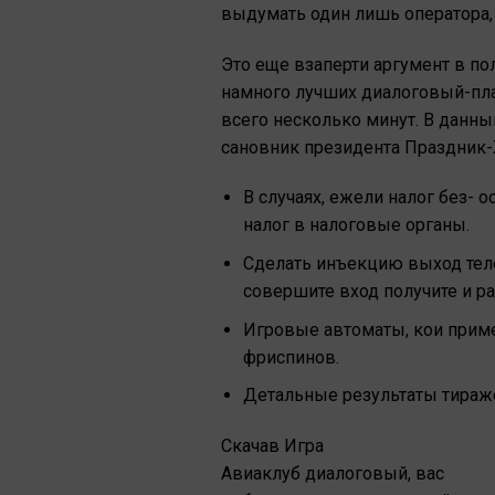
выдумать один лишь оператора, 
Это еще взаперти аргумент в по
намного лучших диалоговый-плат
всего несколько минут. В данн
сановник президента Праздник-
В случаях, ежели налог без-
налог в налоговые органы.
Сделать инъекцию выход теле
совершите вход получите и ра
Игровые автоматы, кои приме
фриспинов.
Детальные результаты тираже
Скачав Игра
Авиаклуб диалоговый, вас