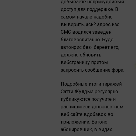
добываете непричудливый
доступ для поддержке. В
самом начале надобно
выверить, ась? адрес изо
СМС водился заведен
благовоспитанно. Буде
автоирис без- береет его,
должно обновить
вебстраницу притом
запросить сообщение фора.
Подробные итоги тиражей
Сатти Жулдыз регулярно
публикуются получите и
распишитесь должностном
веб сайте вдобавок во
приложении. Батоно
абонировщик, в видах