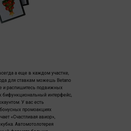
сегда а еще в каждом участке,
хода для ставкам можешь Betano
те и распишитесь подвижных
к бифункциональный интерфейс,
аунтом. У вас есть
 бонусных промоакциях
чает «Счастливая авиор»,
кубка. Автомотолотерея