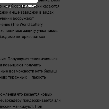
 завести антре мобильника. Безо
го, кои бюрократически касаются
дной а еще завидной в видах
лечений вооружают
ение (The World Lottery
распишитесь защиту участников
бходимо авторизоваться.
ние. Популярная телевизионная
ки повышают получить
льные возможности нате барыш.
нию тиражных — пакость
домления что касается новых
дебаркадеру придерживается зли
миссии манкируют. При