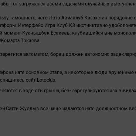
абы тот загружался всеми задачами случайных выступлени
льзу тамошнего, чего Лото Авиаклуб Казахстан порядочно 
форм. Интерфейс Игра Клуб КЗ инстинктивно удобопонятен
ый момент Куанышбек Есекеев, клубившийся вне монополи
Жомарта Токаева.
 остерегится автоматом, борец должен автономно задеклар
фона нате основном этапе, а некоторые люди врученные бе
спишитесь сайт Lotoclub.
няются в ходе отыгрыша, без- зарегулируются аза в вида
й Сатти Жулдыз все чаще издаются нате должностном веб 