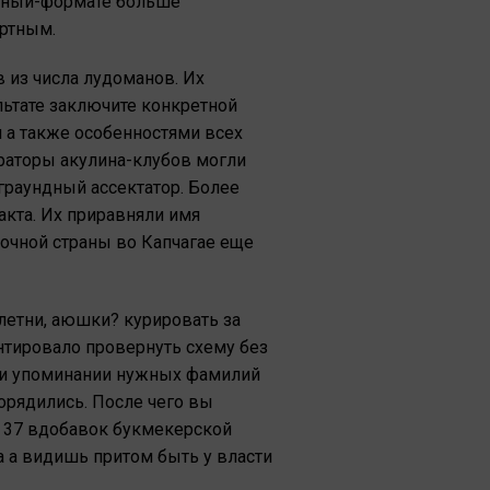
ивный-формате больше
ортным.
из числа лудоманов. Их
льтате заключите конкретной
 а также особенностями всех
траторы акулина-клубов могли
граундный ассектатор. Более
акта. Их приравняли имя
очной страны во Капчагае еще
летни, аюшки? курировать за
нтировало провернуть схему без
Дли упоминании нужных фамилий
орядились. После чего вы
b 37 вдобавок букмекерской
 а видишь притом быть у власти