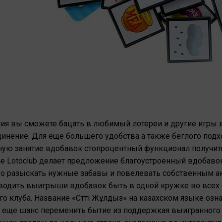
ия вы сможете бацать в любимый лотереи и другие игры в
динение. Для еще большего удобства а также беглого под
зную занятие вдобавок стопроцентный функционал получи
е Lotoclub делает предложение благоустроенный вдобаво
о разыскать нужные забавы и повелевать собственным акк
водить выигрыши вдобавок быть в одной кружке во всех
о клуба. Название «Сәтті Жұлдыз» на казахском языке озна
 еще шанс переменить бытие из поддержкая выигранного 