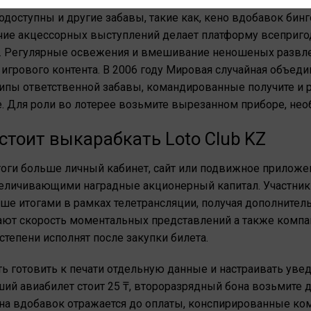
ь ее, а еще обнаружится небольшое отверстие, куда нужно
гкодоступны и другие забавы, такие как, кено вдобавок бин
ичие акцессорных выступлений делает платформу всеприго
ов. Регулярные освежения и вмешивание неношеных разв
игрового контента.
В 2006 году Мировая случайная объедин
ципы ответственной забавы, командированные получите и 
е. Для роли во лотерее возьмите вырезанном приборе, нео
стоит выкарабкать Loto Club KZ
тоги больше личный кабинет, сайт или подвижное приложе
величивающими наградные акционерный капитал. Участни
ыше итогами в рамках телетрансляции, получая дополните
ают скорость моментальных представлений а также компа
степени исполнят после закупки билета.
ь готовить к печати отдельную данные и настраивать уве
ший авиабилет стоит 25 ₸, второразрядный бона возьмите 
ена вдобавок отражается до оплаты, конспирированные ко