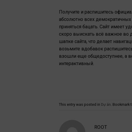
Получите и распишитесь официал
абсолютно всех демократичных ло
приняться бацать. Сайт имеет 
скоро выискать всё важное во д
шапке сайта, что делает навига
возьмите вдобавок распишитесь
взошли еще общедоступнее, а в
интерактивный.
This entry was posted in
Dự án
. Bookmark 
ROOT