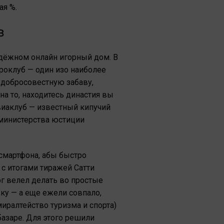
я %.
в
адёжном онлайн игорный дом. В
роклуб — один изо наиболее
 добросовестную забаву,
а то, находитесь династия вы
виаклуб — известный кипучий
 министерства юстиции
смартфона, абы быстро
 с итогами тиражей Сатти
ог велел делать во простые
ку — а еще ежели совпало,
иралтейство туризма и спорта)
азаре. Для этого решили