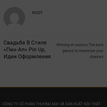
ROOT
Свадьба В Стиле
Winning at casinos The best
«Пин-Ап» Pin Up,
games to maximize your
Идеи Оформления
chances
CÔNG TY CỔ PHẦN THƯƠNG MẠI VÀ SẢN XUẤT NỘI THẤT