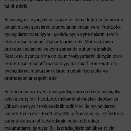
təklif edirik.
Bu yanaşma, oyunçuların rəqəmləri daha doğru seçmələrinə
və qalibiyyət şanslarını artırmalarına imkan verir. FastLoto,
oyunçuların məsuliyyətli şəkildə oyun oynamalarını təmin
etmək üçün müxtəlif alətlər təqdim edir. Məqsəd, oyun
prosesini əyləncəli və eyni zamanda etibarlı etməkdir.
FastLoto, oyunçularına öz oyun fəaliyyətlərini düzgün idarə
etmək üçün müxtəlif məhdudiyyətlər təklif edir. FastLoto,
oyunçularına müntəzəm olaraq müxtəlif bonuslar və
promosyonlar təqdim edir.
Bu bonuslar həm yeni başlayanlar, həm də daimi oyunçular
üçün əlverişlidir. FastLoto, mükəmməl müştəri dəstəyi və
yüksək səviyyəli təhlükəsizlik tədbirləri ilə oyunçularına
əminlik təmin edir. FastLoto, SSL şifrələməsi və iki faktorlu
autentifikasiya istifadə edərək, bütün istifadəçi
məlumatlarını qoruyur. Bu, istifadəçilərin təhlükəsizliyini