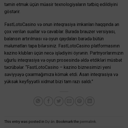
təmin etmək üçün müasir texnologiyaların tətbiq edildiyini
göstərir.
FastLotoCasino və onun inteqrasiya imkanları haqqında ən
çox verilən suallar və cavablar. Burada brauzer versiyası,
balansın artırılması və oyun qaydaları barədə bütün
məlumatları tapa bilərsiniz. FastLotoCasino platformasının
kazino klubları üçün necə işlədiyini öyrənin. Partnyorlarımızın
uğurlu inteqrasiya və oyun prosesində əldə etdikləri müsbət
təcrübələr. “FastLotoCasino – kazino biznesimizi yeni
səviyyəyə çıxarmağımıza kömək etdi. Asan inteqrasiya və
yüksək keyfiyyətli xidmət bizi tam razı saldı.”
This entry was posted in
Dự án
. Bookmark the
permalink
.