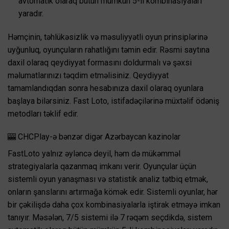
avtomatik olaraq bütün mümkün 5-li kombinasiyaları
yaradır.
Həmçinin, təhlükəsizlik və məsuliyyətli oyun prinsiplərinə
uyğunluq, oyunçuların rahatlığını təmin edir. Rəsmi saytına
daxil olaraq qeydiyyat formasını doldurmalı və şəxsi
məlumatlarınızı təqdim etməlisiniz. Qeydiyyat
tamamlandıqdan sonra hesabınıza daxil olaraq oyunlara
başlaya bilərsiniz. Fast Loto, istifadəçilərinə müxtəlif ödəniş
metodları təklif edir.
🎰 CHCPlay-ə bənzər digər Azərbaycan kazinolar
FastLoto yalnız əyləncə deyil, həm də mükəmməl
strategiyalarla qazanmaq imkanı verir. Oyunçular üçün
sistemli oyun yanaşması və statistik analiz tətbiq etmək,
onların şanslarını artırmağa kömək edir. Sistemli oyunlar, hər
bir çəkilişdə daha çox kombinasiyalarla iştirak etməyə imkan
tanıyır. Məsələn, 7/5 sistemi ilə 7 rəqəm seçdikdə, sistem