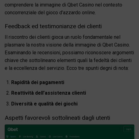
comprendere la immagine di Qbet Casino nel contesto
concorrenziale del gioco d’azzardo online.
Feedback ed testimonianze dei clienti
Il riscontro dei clienti gioca un ruolo fondamentale nel
plasmare la nostra visione della immagine di Qbet Casino.
Esaminando le recensioni, possiamo riconoscere argomenti
chiave che sottolineano elementi quali la fedeltà dei clienti
e la eccellenza del servizio. Ecco tre spunti degni di nota:
Rapidità dei pagamenti
Reattività dell’assistenza clienti
Diversità e qualità dei giochi
Aspetti favorevoli sottolineati dagli utenti