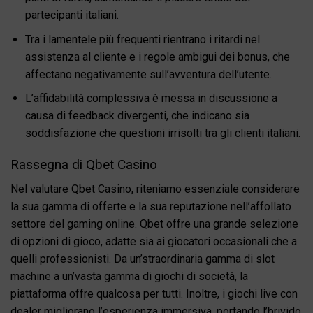
partecipanti italiani.
Tra i lamentele più frequenti rientrano i ritardi nel
assistenza al cliente e i regole ambigui dei bonus, che
affectano negativamente sull’avventura dell’utente.
L’affidabilità complessiva è messa in discussione a
causa di feedback divergenti, che indicano sia
soddisfazione che questioni irrisolti tra gli clienti italiani.
Rassegna di Qbet Casino
Nel valutare Qbet Casino, riteniamo essenziale considerare
la sua gamma di offerte e la sua reputazione nell’affollato
settore del gaming online. Qbet offre una grande selezione
di opzioni di gioco, adatte sia ai giocatori occasionali che a
quelli professionisti. Da un’straordinaria gamma di slot
machine a un’vasta gamma di giochi di società, la
piattaforma offre qualcosa per tutti. Inoltre, i giochi live con
dealer migliorano l’esperienza immersiva, portando l’brivido