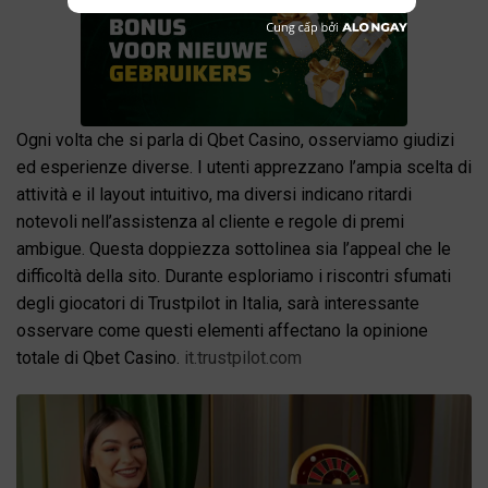
Ogni volta che si parla di Qbet Casino, osserviamo giudizi
ed esperienze diverse. I utenti apprezzano l’ampia scelta di
attività e il layout intuitivo, ma diversi indicano ritardi
notevoli nell’assistenza al cliente e regole di premi
ambigue. Questa doppiezza sottolinea sia l’appeal che le
difficoltà della sito. Durante esploriamo i riscontri sfumati
degli giocatori di Trustpilot in Italia, sarà interessante
osservare come questi elementi affectano la opinione
totale di Qbet Casino.
it.trustpilot.com