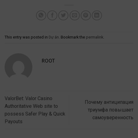
This entry was posted in
Dự án
. Bookmark the
permalink
.
ROOT
ValorBet: Valor Casino
Почему антиципация
Authoritative Web site to
триумфа повышает
possess Safer Play & Quick
самоуверенность
Payouts