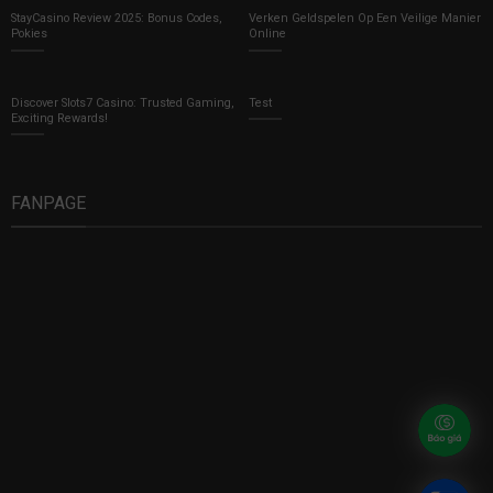
StayCasino Review 2025: Bonus Codes,
Verken Geldspelen Op Een Veilige Manier
Pokies
Online
Discover Slots7 Casino: Trusted Gaming,
Test
Exciting Rewards!
FANPAGE