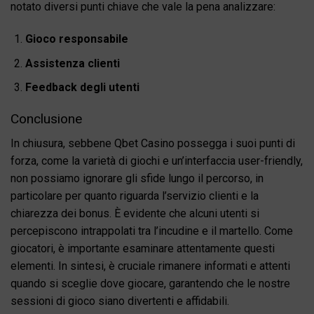
notato diversi punti chiave che vale la pena analizzare:
Gioco responsabile
Assistenza clienti
Feedback degli utenti
Conclusione
In chiusura, sebbene Qbet Casino possegga i suoi punti di
forza, come la varietà di giochi e un’interfaccia user-friendly,
non possiamo ignorare gli sfide lungo il percorso, in
particolare per quanto riguarda l’servizio clienti e la
chiarezza dei bonus. È evidente che alcuni utenti si
percepiscono intrappolati tra l’incudine e il martello. Come
giocatori, è importante esaminare attentamente questi
elementi. In sintesi, è cruciale rimanere informati e attenti
quando si sceglie dove giocare, garantendo che le nostre
sessioni di gioco siano divertenti e affidabili.