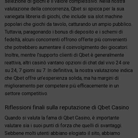
selezione di giochi e il valore complessivo. Nella nostra
valutazione della concorrenza, Qbet si spicca per la sua
variegata libreria di giochi, che include sia slot machine
popolari che giochi da tavolo, catturando un ampio pubblico.
Tuttavia, paragonando i bonus di deposito e i schemi di
fedeltà, alcuni concorrenti offrono offerte più convenienti
che potrebbero aumentare il coinvolgimento dei giocatori.
Inoltre, mentre l’supporto clienti di Qbet è generalmente
reattiva, altri casinò vantano opzioni di chat dal vivo 24 ore
su 24, 7 giorni su 7. In definitiva, la nostra valutazione indica
che Qbet offre un’esperienza solida, ma ha margini di
miglioramento per competere più efficacemente in un
settore competitivo.
Riflessioni finali sulla reputazione di Qbet Casino
Quando si valuta la fama di Qbet Casino, è importante
valutare sia i suoi punti di forza che quelli di svantaggi.
Sebbene molti utenti abbiano elogiato il sito, abbiamo