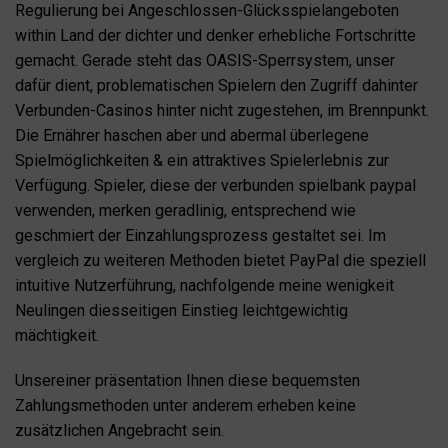
Regulierung bei Angeschlossen-Glücksspielangeboten
within Land der dichter und denker erhebliche Fortschritte
gemacht. Gerade steht das OASIS-Sperrsystem, unser
dafür dient, problematischen Spielern den Zugriff dahinter
Verbunden-Casinos hinter nicht zugestehen, im Brennpunkt.
Die Ernährer haschen aber und abermal überlegene
Spielmöglichkeiten & ein attraktives Spielerlebnis zur
Verfügung. Spieler, diese der verbunden spielbank paypal
verwenden, merken geradlinig, entsprechend wie
geschmiert der Einzahlungsprozess gestaltet sei. Im
vergleich zu weiteren Methoden bietet PayPal die speziell
intuitive Nutzerführung, nachfolgende meine wenigkeit
Neulingen diesseitigen Einstieg leichtgewichtig
mächtigkeit.
Unsereiner präsentation Ihnen diese bequemsten
Zahlungsmethoden unter anderem erheben keine
zusätzlichen Angebracht sein.