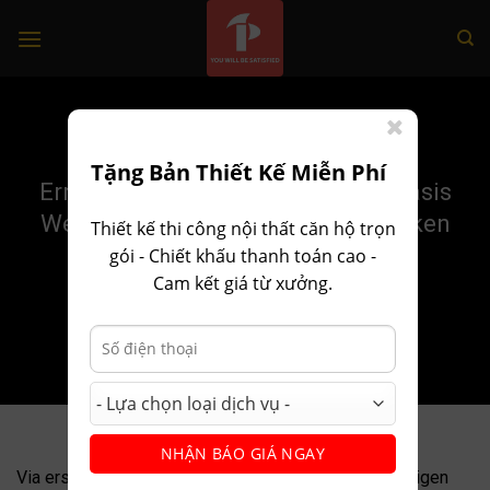
Skip
to
content
DỰ ÁN
Tặng Bản Thiết Kế Miễn Phí
Erreichbar Spielbank abzüglich Oasis
Welches steckt zu? Chancen, Risiken
Thiết kế thi công nội thất căn hộ trọn
ferner rechtliche Lage
gói - Chiết khấu thanh toán cao -
Cam kết giá từ xưởng.
POSTED ON
1 THÁNG 1, 2026
BY
ROOT
NHẬN BÁO GIÁ NGAY
Via erstklassigen Sicherheitsmaßnahmen, zuverlässigen