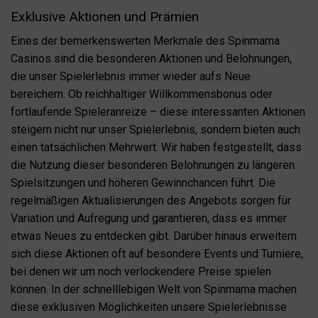
Exklusive Aktionen und Prämien
Eines der bemerkenswerten Merkmale des Spinmama
Casinos sind die besonderen Aktionen und Belohnungen,
die unser Spielerlebnis immer wieder aufs Neue
bereichern. Ob reichhaltiger Willkommensbonus oder
fortlaufende Spieleranreize – diese interessanten Aktionen
steigern nicht nur unser Spielerlebnis, sondern bieten auch
einen tatsächlichen Mehrwert. Wir haben festgestellt, dass
die Nutzung dieser besonderen Belohnungen zu längeren
Spielsitzungen und höheren Gewinnchancen führt. Die
regelmäßigen Aktualisierungen des Angebots sorgen für
Variation und Aufregung und garantieren, dass es immer
etwas Neues zu entdecken gibt. Darüber hinaus erweitern
sich diese Aktionen oft auf besondere Events und Turniere,
bei denen wir um noch verlockendere Preise spielen
können. In der schnelllebigen Welt von Spinmama machen
diese exklusiven Möglichkeiten unsere Spielerlebnisse