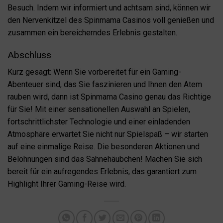
Besuch. Indem wir informiert und achtsam sind, können wir
den Nervenkitzel des Spinmama Casinos voll genießen und
zusammen ein bereicherndes Erlebnis gestalten.
Abschluss
Kurz gesagt: Wenn Sie vorbereitet für ein Gaming-
Abenteuer sind, das Sie faszinieren und Ihnen den Atem
rauben wird, dann ist Spinmama Casino genau das Richtige
für Sie! Mit einer sensationellen Auswahl an Spielen,
fortschrittlichster Technologie und einer einladenden
Atmosphäre erwartet Sie nicht nur Spielspaß – wir starten
auf eine einmalige Reise. Die besonderen Aktionen und
Belohnungen sind das Sahnehäubchen! Machen Sie sich
bereit für ein aufregendes Erlebnis, das garantiert zum
Highlight Ihrer Gaming-Reise wird.