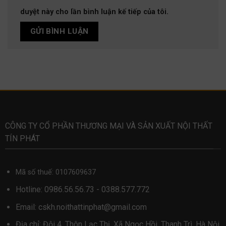
duyệt này cho lần bình luận kế tiếp của tôi.
CÔNG TY CỔ PHẦN THƯƠNG MẠI VÀ SẢN XUẤT NỘI THẤT
TÍN PHÁT
Mã số thuế: 0107609637
Hotline:
0986.56.56.73
-
0388.577.772
Email:
cskh.noithattinphat@gmail.com
Địa chỉ: Đội 4, Thôn Lạc Thị, Xã Ngọc Hồi, Thanh Trì, Hà Nội.