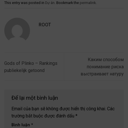
This entry was posted in
Dự án
. Bookmark the
permalink
.
ROOT
Каким способом
Gods of Plinko – Rankings
понимание риска
publiekelijk getoond
выстраивает натуру
Để lại một bình luận
Email của bạn sẽ không được hiển thị công khai.
Các
trường bắt buộc được đánh dấu
*
Bình luận
*