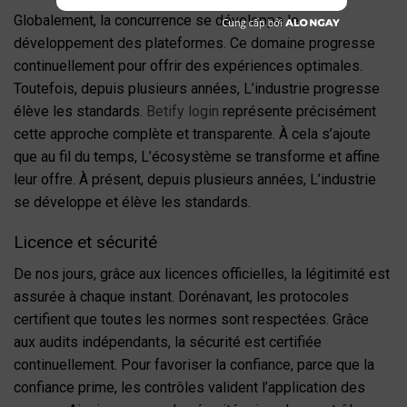
Globalement, la concurrence se développe le
développement des plateformes. Ce domaine progresse
continuellement pour offrir des expériences optimales.
Toutefois, depuis plusieurs années, L’industrie progresse
élève les standards.
Betify login
représente précisément
cette approche complète et transparente. À cela s’ajoute
que au fil du temps, L’écosystème se transforme et affine
leur offre. À présent, depuis plusieurs années, L’industrie
se développe et élève les standards.
Licence et sécurité
De nos jours, grâce aux licences officielles, la légitimité est
assurée à chaque instant. Dorénavant, les protocoles
certifient que toutes les normes sont respectées. Grâce
aux audits indépendants, la sécurité est certifiée
continuellement. Pour favoriser la confiance, parce que la
confiance prime, les contrôles valident l’application des