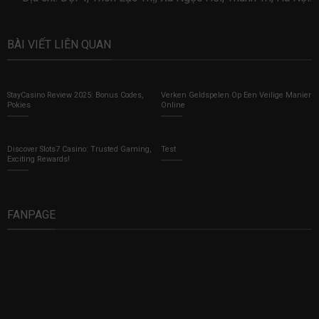
BÀI VIẾT LIÊN QUAN
StayCasino Review 2025: Bonus Codes,
Verken Geldspelen Op Een Veilige Manier
Pokies
Online
Discover Slots7 Casino: Trusted Gaming,
Test
Exciting Rewards!
FANPAGE