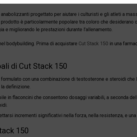
?
i anabolizzanti progettato per aiutare i culturisti e gli atleti a 
o prodotto è particolarmente popolare tra coloro che desiderano o
a e migliorando le prestazioni durante l’allenamento.
nel bodybuilding. Prima di acquistare
Cut Stack 150
in una farmaci
pali di Cut Stack 150
 formulato con una combinazione di testosterone e steroidi che
la definizione.
ile in flaconcini che consentono dosaggi variabili, a seconda del
idi.
tarsi incrementi significativi nella forza, nella resistenza, e un
tack 150