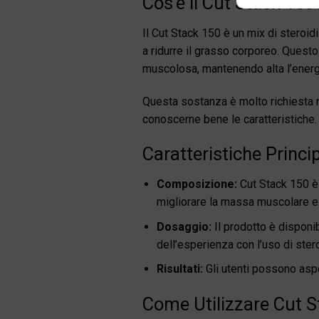
Cos’è il Cut Stack 150
Il Cut Stack 150 è un mix di steroid
a ridurre il grasso corporeo. Quest
muscolosa, mantenendo alta l’energi
Questa sostanza è molto richiesta 
conoscerne bene le caratteristiche.
Caratteristiche Princi
Composizione:
Cut Stack 150 è
migliorare la massa muscolare e 
Dosaggio:
Il prodotto è disponib
dell’esperienza con l’uso di stero
Risultati:
Gli utenti possono aspet
Come Utilizzare Cut S