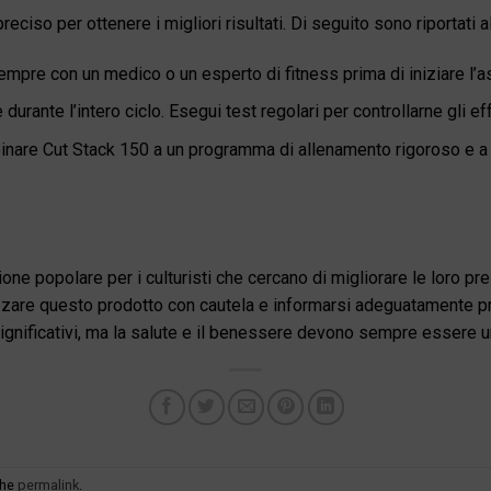
ciso per ottenere i migliori risultati. Di seguito sono riportati a
mpre con un medico o un esperto di fitness prima di iniziare l’a
durante l’intero ciclo. Esegui test regolari per controllarne gli eff
nare Cut Stack 150 a un programma di allenamento rigoroso e a u
ne popolare per i culturisti che cercano di migliorare le loro pre
lizzare questo prodotto con cautela e informarsi adeguatamente pr
 significativi, ma la salute e il benessere devono sempre essere un
the
permalink
.