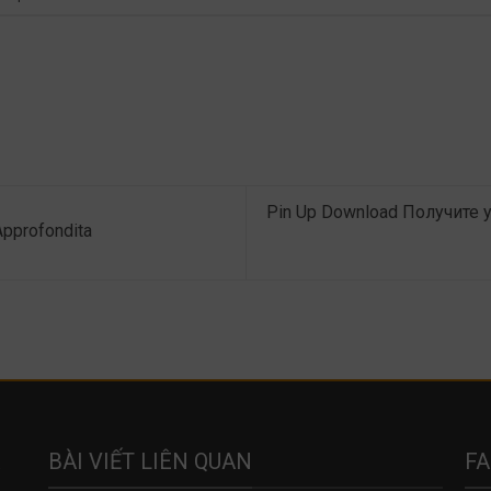
Pin Up Download Получите 
 Approfondita
BÀI VIẾT LIÊN QUAN
F