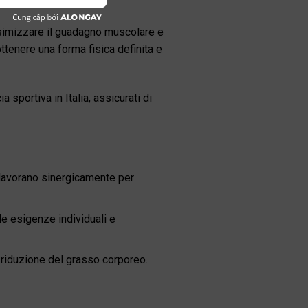
massimizzare il guadagno muscolare e
ttenere una forma fisica definita e
a sportiva in Italia, assicurati di
 lavorano sinergicamente per
le esigenze individuali e
a riduzione del grasso corporeo.