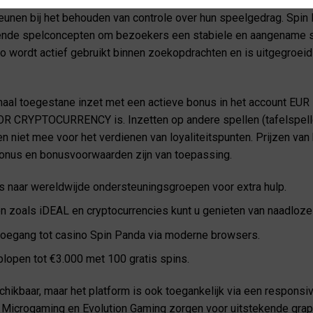
lijke richtlijnen op het gebied van verantwoord spelen en stelt 
unen bij het behouden van controle over hun speelgedrag. Spin P
nde spelconcepten om bezoekers een stabiele en aangename 
 wordt actief gebruikt binnen zoekopdrachten en is uitgegroeid
aal toegestane inzet met een actieve bonus in het account EUR 
CRYPTOCURRENCY is. Inzetten op andere spellen (tafelspellen, 
len niet mee voor het verdienen van loyaliteitspunten. Prijzen va
bonus en bonusvoorwaarden zijn van toepassing.
s naar wereldwijde ondersteuningsgroepen voor extra hulp.
 zoals iDEAL en cryptocurrencies kunt u genieten van naadloze
toegang tot casino Spin Panda via moderne browsers.
open tot €3.000 met 100 gratis spins.
hikbaar, maar het platform is ook toegankelijk via een responsi
, Microgaming en Evolution Gaming zorgen voor uitstekende gra