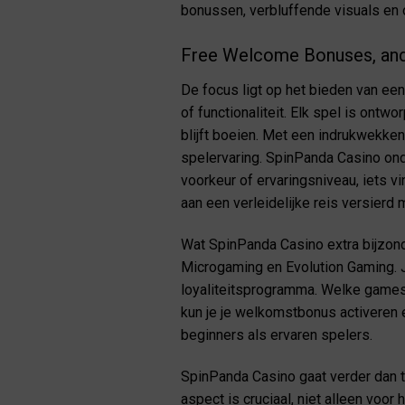
bonussen, verbluffende visuals en o
Free Welcome Bonuses, and
De focus ligt op het bieden van een
of functionaliteit. Elk spel is ontw
blijft boeien. Met een indrukwekken
spelervaring. SpinPanda Casino onde
voorkeur of ervaringsniveau, iets vi
aan een verleidelijke reis versierd 
Wat SpinPanda Casino extra bijzon
Microgaming en Evolution Gaming. J
loyaliteitsprogramma. Welke games z
kun je je welkomstbonus activeren e
beginners als ervaren spelers.
SpinPanda Casino gaat verder dan tr
aspect is cruciaal, niet alleen voo