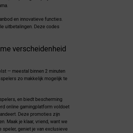
mma.
nbod en innovatieve functies.
le uitbetalingen. Deze codes
rme verscheidenheid
nelst — meestal binnen 2 minuten
pelers zo makkelijk mogelijk te
 spelers, en biedt bescherming
erd online gamingplatform voldoet
randeert. Deze promoties zijn
. Maak je klaar, vriend, want we
 speler, geniet je van exclusieve