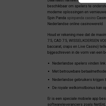
Daarnaast hanteert Spin Panda duide
beschikbaar om spelers te onderste
moderne oplossingen en vernieuwe
Spin Panda
spinpanda casino
Casino
Nederlandse online casinowereld.
Houd er rekening mee dat de maxim
7.5, CAD 7.5, WISSELKOERSEN VOOR 
baccarat, craps en Live Casino) tel
bijgeschreven in de vorm van een 
Nederlandse spelers vinden link
Met betrouwbare betaalmethoden
Nederlandse gebruikers krijgen 
De royale welkomstbonus kan opl
Er is een speciale mobiele app besc
softwareleveranciers zoals NetEnt