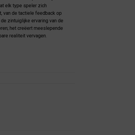
t elk type speler zich
t, van de tactiele feedback op
 zintuiglijke ervaring van de
teren; het creëert meeslepende
are realiteit vervagen.