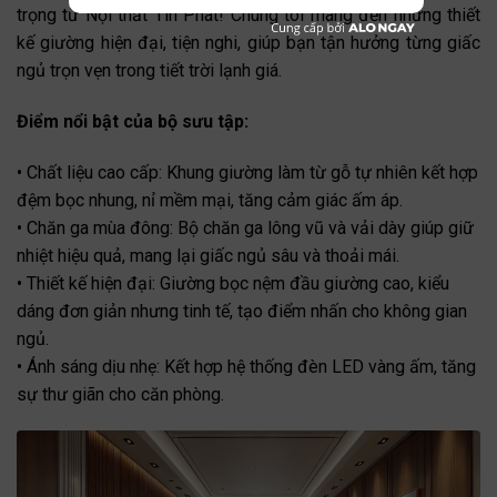
trọng từ Nội thất Tín Phát! Chúng tôi mang đến những thiết
kế giường hiện đại, tiện nghi, giúp bạn tận hưởng từng giấc
ngủ trọn vẹn trong tiết trời lạnh giá.
Điểm nổi bật của bộ sưu tập:
• Chất liệu cao cấp: Khung giường làm từ gỗ tự nhiên kết hợp
đệm bọc nhung, nỉ mềm mại, tăng cảm giác ấm áp.
• Chăn ga mùa đông: Bộ chăn ga lông vũ và vải dày giúp giữ
nhiệt hiệu quả, mang lại giấc ngủ sâu và thoải mái.
• Thiết kế hiện đại: Giường bọc nệm đầu giường cao, kiểu
dáng đơn giản nhưng tinh tế, tạo điểm nhấn cho không gian
ngủ.
• Ánh sáng dịu nhẹ: Kết hợp hệ thống đèn LED vàng ấm, tăng
sự thư giãn cho căn phòng.