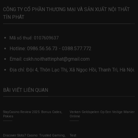
CÔNG TY CỔ PHẦN THƯƠNG MẠI VÀ SẢN XUẤT NỘI THẤT
TÍN PHÁT
Mã số thuế: 0107609637
Hotline:
0986.56.56.73
-
0388.577.772
Email:
cskh.noithattinphat@gmail.com
Địa chỉ: Đội 4, Thôn Lạc Thị, Xã Ngọc Hồi, Thanh Trì, Hà Nội.
BÀI VIẾT LIÊN QUAN
StayCasino Review 2025: Bonus Codes,
Verken Geldspelen Op Een Veilige Manier
Pokies
Online
Discover Slots7 Casino: Trusted Gaming,
Test