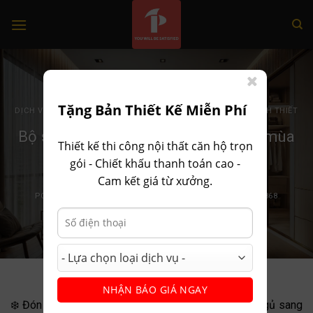
Skip
to
content
Tặng Bản Thiết Kế Miễn Phí
DỊCH VỤ THIẾT KẾ THI CÔNG NỘI THẤT TRỌN GÓI
,
PHONG CÁCH THIẾT
KẾ
Bộ sưu tập giường ngủ ấm áp cho mùa
Thiết kế thi công nội thất căn hộ trọn
đông – Nội thất Tín Phát
gói - Chiết khấu thanh toán cao -
Cam kết giá từ xưởng.
POSTED ON
29 THÁNG 10, 2024
BY
ADMIN-NOITHAT68686868
NHẬN BÁO GIÁ NGAY
❄️ Đón mùa đông ấm cúng với bộ sưu tập giường ngủ sang