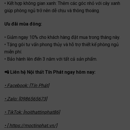
• Kết hợp không gian xanh: Thêm các góc nhỏ với cây xanh
giúp phòng ngủ trở nên dễ chịu và thông thoáng.
Ưu đãi mùa đông:
• Giảm ngay 10% cho khách hàng đặt mua trong tháng này.
• Tặng gói tư vấn phong thủy và hỗ trợ thiết kế phòng ngủ
miễn phí.
• Bảo hành lên đến 3 năm với tất cả sản phẩm.
📲 Liên hệ Nội thất Tín Phát ngay hôm nay:
• Facebook: [Tín Phát]
• Zalo: [0986565673]
• TikTok: [noithattinphat86]
• [ https://moctinphat.vn/]