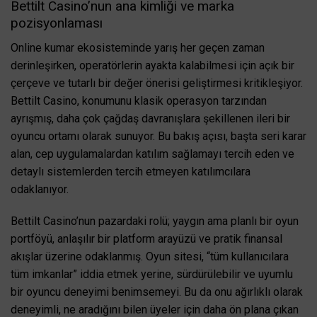
Bettilt Casino’nun ana kimliği ve marka
pozisyonlaması
Online kumar ekosisteminde yarış her geçen zaman
derinleşirken, operatörlerin ayakta kalabilmesi için açık bir
çerçeve ve tutarlı bir değer önerisi geliştirmesi kritikleşiyor.
Bettilt Casino, konumunu klasik operasyon tarzından
ayrışmış, daha çok çağdaş davranışlara şekillenen ileri bir
oyuncu ortamı olarak sunuyor. Bu bakış açısı, başta seri karar
alan, cep uygulamalardan katılım sağlamayı tercih eden ve
detaylı sistemlerden tercih etmeyen katılımcılara
odaklanıyor.
Bettilt Casino’nun pazardaki rolü; yaygın ama planlı bir oyun
portföyü, anlaşılır bir platform arayüzü ve pratik finansal
akışlar üzerine odaklanmış. Oyun sitesi, “tüm kullanıcılara
tüm imkanlar” iddia etmek yerine, sürdürülebilir ve uyumlu
bir oyuncu deneyimi benimsemeyi. Bu da onu ağırlıklı olarak
deneyimli, ne aradığını bilen üyeler için daha ön plana çıkan