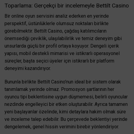
Toparlama: Gerçekçi bir incelemeyle Bettilt Casino
Bir online oyun servisini analiz ederken en yerinde
perspektif, üstünlüklerle olumsuz noktaları birlikte
görebilmektir. Bettilt Casino, çağdaş katılımcıların
önemsediği çeviklik, ulaşılabilirlik ve temiz deneyim gibi
unsurlarda güçlü bir profil ortaya koyuyor. Dengeli içerik
yapısı, mobil destekli mimarisi ve istikrarlı operasyonel
süreçler, başta seçici üyeler için istikrarlı bir platform
deneyimi kazandırıyor.
Bununla birlikte Bettilt Casino’nun ideal bir sistem olarak
tanımlamak yerinde olmaz. Promosyon şartlarının her
oyuncu tipi beklentisine uygun düşmemesi, belirli oyuncular
nezdinde engelleyici bir etken oluşturabilir. Ayrıca tamamen
yeni başlayanlar özelinde, kimi detaylara hakim olmak süre
ve inceleme talep edebilir. Bu çerçevede beklentiyi yerinde
dengelemek, genel hissin verimini birebir yönlendiriyor.