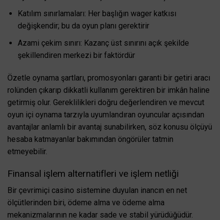
Katılım sınırlamaları: Her başlığın wager katkısı
değişkendir; bu da oyun planı gerektirir
Azami çekim sınırı: Kazanç üst sınırını açık şekilde
şekillendiren merkezi bir faktördür
Özetle oynama şartları, promosyonları garanti bir getiri aracı
rolünden çıkarıp dikkatli kullanım gerektiren bir imkân haline
getirmiş olur. Gereklilikleri doğru değerlendiren ve mevcut
oyun içi oynama tarzıyla uyumlandıran oyuncular açısından
avantajlar anlamlı bir avantaj sunabilirken, söz konusu ölçüyü
hesaba katmayanlar bakımından öngörüler tatmin
etmeyebilir.
Finansal işlem alternatifleri ve işlem netliği
Bir çevrimiçi casino sistemine duyulan inancın en net
ölçütlerinden biri, ödeme alma ve ödeme alma
mekanizmalarının ne kadar sade ve stabil yürüdüğüdür.