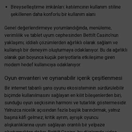
Bireyselleştirme imkânları: katılımcının kullanım stiline
şekillenen daha konforlu bir kullanım alanı
Genel değerlendirmeye yorumlandığında, menüleme,
verimlilik ve tablet uyum cephesinden Bettilt Casino’nun
yaklaşımı; iddialı çözümlerden ağırlıklı olarak sağlam ve
kullanışlı bir deneyim oluşturmaya odaklanıyor. Bu da ağırlıklı
olarak gün boyunca küçük periyotlarla etkileşime giren
modern hedef kullanıcıya odaklanıyor.
Oyun envanteri ve oynanabilir içerik çeşitlenmesi
Bir internet tabanlı şans oyunu ekosisteminin sürdürülebilir
biçimde kullanılmasını sağlayan en kilit bileşenlerden biri,
sunduğu oyun seçkisinin harmoni ve tutarlılık göstermesidir.
Yalnızca nicelik açısından fazla başlık barındırmak, yalnız
başına kâfi gelmez; kritik ayrım, ayrışık oyuncu
alışkanlıklarına uyum sağlayan orantılı bir yelpaze