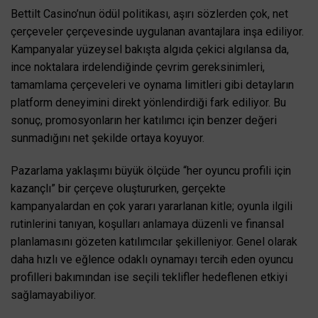
Bettilt Casino’nun ödül politikası, aşırı sözlerden çok, net
çerçeveler çerçevesinde uygulanan avantajlara inşa ediliyor.
Kampanyalar yüzeysel bakışta algıda çekici algılansa da,
ince noktalara irdelendiğinde çevrim gereksinimleri,
tamamlama çerçeveleri ve oynama limitleri gibi detayların
platform deneyimini direkt yönlendirdiği fark ediliyor. Bu
sonuç, promosyonların her katılımcı için benzer değeri
sunmadığını net şekilde ortaya koyuyor.
Pazarlama yaklaşımı büyük ölçüde “her oyuncu profili için
kazançlı” bir çerçeve oluştururken, gerçekte
kampanyalardan en çok yararı yararlanan kitle; oyunla ilgili
rutinlerini tanıyan, koşulları anlamaya düzenli ve finansal
planlamasını gözeten katılımcılar şekilleniyor. Genel olarak
daha hızlı ve eğlence odaklı oynamayı tercih eden oyuncu
profilleri bakımından ise seçili teklifler hedeflenen etkiyi
sağlamayabiliyor.