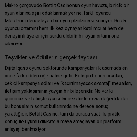
Makro çerçevede Bettilt Casino’nun oyun havuzu, biricik bir
oyun alanına aşırı odaklanmak yerine, farklı oyuncu
taleplerini dengeleyen bir oyun planlaması sunuyor. Bu da
oyuncu ortamını hem ilk kez oynayan katılımcılar hem de
deneyimli üyeler için sürdürülebilir bir oyun ortamı öne
çıkarıyor.
Teşvikler ve ödüllerin gerçek faydası
Dijital şans oyunu sektöründe kampanyalar ilk aşamada en
önce fark edilen öğe haline gelir. Belirgin bonus oranları,
çekici kampanya adları ve “kaçırılmayacak avantaj” mesajları,
iletişim yaklaşımının yaygın bir bileşenidir. Ne var ki
günümüz ve bilinçli oyuncular nezdinde esas değerli kriter,
bu bonusların somut kullanımda ne derece sonuç
yarattığıdır. Bettilt Casino, tam da burada vaat ile pratik
sonuç ile uyumu dikkate almaya amaçlayan bir platform
anlayışı benimsiyor.