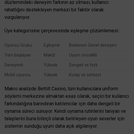
düzlemindeki deneyim farkının az olması, kullanıcı
rahatlığını destekleyen merkezi bir faktör olarak
vurgulanıyor.
Üye kategorisine çerçevesinde eşleşme çözümlemesi:
Oyuncu Grubu
Eşleşme
Beklenen Genel deneyim
Yeni başlayan
Makûl
Uyum öncelikli
Deneyimli
Yüksek
Dengeli ve hızlı
Mobil oyuncu
Yüksek
Kolay ve serbest
Makro analizde Bettilt Casino, tüm kullanıcılara uniform
söylemi merkezine almaktan esas olarak, seçici bir kullanıcı
farkındalığına barındıran katılımcılar için daha dengeli bir
oynama süreci sunuyor. Kendi oynama rutinlerini tanıyan ve
taleplerini buna bilinçli olarak belirleyen oyun severler için
sistemin sunduğu uyum daha açık algılanıyor.