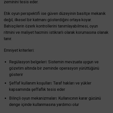
zeminini tesis eder.
Etik oyun perspektifi ise güven düzeyinin basitçe mekanik
değil, ilkesel bir katmanı gösterdiğini ortaya koyar.
Bahisçilerin özerk kontrollerini tanımlayabilmesi, oyun
ritmini ve maliyet hacmini istikrarlı olarak korumasına olanak
tanır.
Emniyet kriterleri:
Regülasyon belgeleri: Sistemin mevzuata uygun ve
gözetim altında bir zeminde operasyon yürüttüğünü
gösterir
Şeffaf kullanım koşulları: Taraf hakları ve yükler
kapsamında şeffaflık tesis eder
Bilinçli oyun mekanizmaları: Kullanıcının karar gücünü
denge içinde kullanmasına yardımcı olur