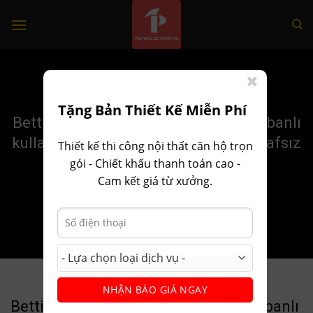
Skip
to
content
JAN1
Tặng Bản Thiết Kế Miễn Phí
Bettilt Casino: progressif internet tabanlı
kullanıcının gözünden altyapının tarafsız
Thiết kế thi công nội thất căn hộ trọn
yorumlaması
gói - Chiết khấu thanh toán cao -
Cam kết giá từ xưởng.
POSTED ON
20 THÁNG 1, 2026
BY
ROOT
NHẬN BÁO GIÁ NGAY
Bettilt Casino: progressif internet tabanlı