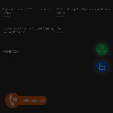
StayCasino Review 2025: Bonus Codes,
Verken Geldspelen Op Een Veilige Manier
Pokies
Online
Discover Slots7 Casino: Trusted Gaming,
Test
Exciting Rewards!
FANPAGE
0986565673