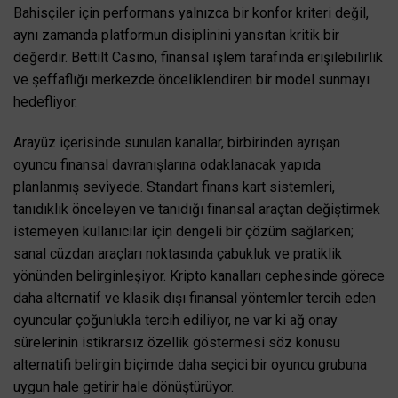
Bahisçiler için performans yalnızca bir konfor kriteri değil,
aynı zamanda platformun disiplinini yansıtan kritik bir
değerdir. Bettilt Casino, finansal işlem tarafında erişilebilirlik
ve şeffaflığı merkezde önceliklendiren bir model sunmayı
hedefliyor.
Arayüz içerisinde sunulan kanallar, birbirinden ayrışan
oyuncu finansal davranışlarına odaklanacak yapıda
planlanmış seviyede. Standart finans kart sistemleri,
tanıdıklık önceleyen ve tanıdığı finansal araçtan değiştirmek
istemeyen kullanıcılar için dengeli bir çözüm sağlarken;
sanal cüzdan araçları noktasında çabukluk ve pratiklik
yönünden belirginleşiyor. Kripto kanalları cephesinde görece
daha alternatif ve klasik dışı finansal yöntemler tercih eden
oyuncular çoğunlukla tercih ediliyor, ne var ki ağ onay
sürelerinin istikrarsız özellik göstermesi söz konusu
alternatifi belirgin biçimde daha seçici bir oyuncu grubuna
uygun hale getirir hale dönüştürüyor.