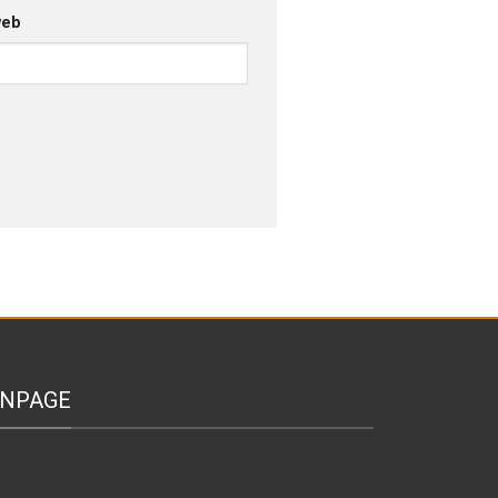
web
ANPAGE