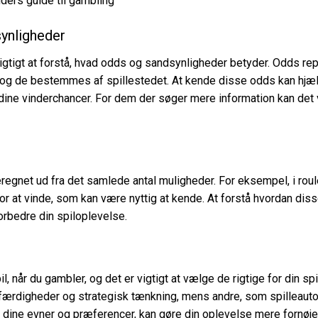
ders guide til gambling
ynligheder
vigtigt at forstå, hvad odds og sandsynligheder betyder. Odds re
 og de bestemmes af spillestedet. At kende disse odds kan hjæ
dine vinderchancer. For dem der søger mere information kan det v
egnet ud fra det samlede antal muligheder. For eksempel, i roule
or at vinde, som kan være nyttig at kende. At forstå hvordan diss
orbedre din spiloplevelse.
l, når du gambler, og det er vigtigt at vælge de rigtige for din s
 færdigheder og strategisk tænkning, mens andre, som spilleautom
il dine evner og præferencer, kan gøre din oplevelse mere fornøjel