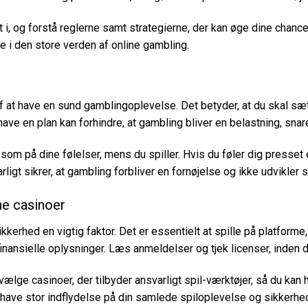
 i, og forstå reglerne samt strategierne, der kan øge dine chancer
e i den store verden af online gambling.
 af at have en sund gamblingoplevelse. Det betyder, at du skal sæ
ave en plan kan forhindre, at gambling bliver en belastning, snare
om på dine følelser, mens du spiller. Hvis du føler dig presset e
rligt sikrer, at gambling forbliver en fornøjelse og ikke udvikler s
ine casinoer
ikkerhed en vigtig faktor. Det er essentielt at spille på platforme
inansielle oplysninger. Læs anmeldelser og tjek licenser, inden d
lge casinoer, der tilbyder ansvarligt spil-værktøjer, så du kan ho
 have stor indflydelse på din samlede spiloplevelse og sikkerhe