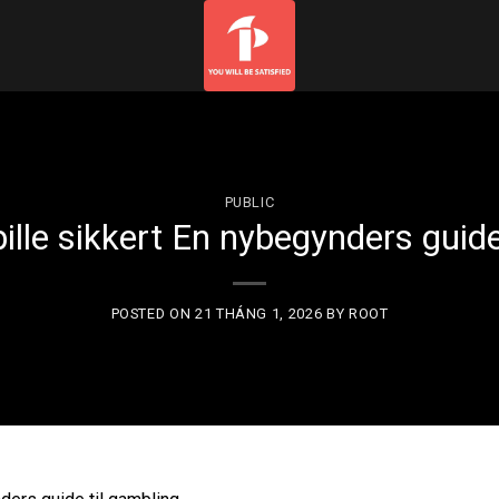
PUBLIC
ille sikkert En nybegynders guide
POSTED ON
21 THÁNG 1, 2026
BY
ROOT