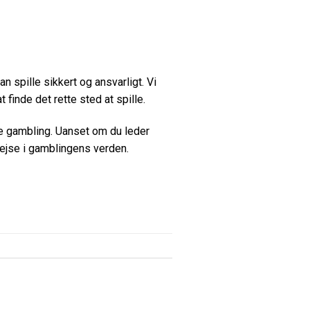
spille sikkert og ansvarligt. Vi
inde det rette sted at spille.
ne gambling. Uanset om du leder
 rejse i gamblingens verden.