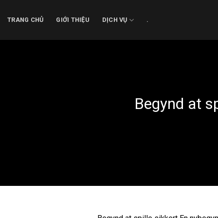
Skip
to
TRANG CHỦ
GIỚI THIỆU
DỊCH VỤ
.
content
Begynd at sp