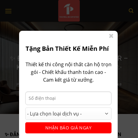
Skip
to
content
Tặng Bản Thiết Kế Miễn Phí
PHONG CÁCH THIẾT KẾ
✨ ĐẲNG CẤP PHÒNG NGỦ MASTER –
Thiết kế thi công nội thất căn hộ trọn
KHÔNG GIAN SỐNG HOÀN HẢO ✨
gói - Chiết khấu thanh toán cao -
Cam kết giá từ xưởng.
POSTED ON
14 THÁNG 2, 2025
BY
ADMIN-NOITHAT68686868
NHẬN BÁO GIÁ NGAY
✨ ĐẲNG CẤP PHÒNG NGỦ MASTER – KHÔNG GIAN