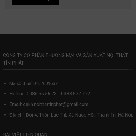
CÔNG TY CỔ PHẦN THƯƠNG MẠI VÀ SẢN XUẤT NỘI THẤT
TÍN PHÁT
Mã số thuế: 0107609637
Hotline:
0986.56.56.73
-
0388.577.772
Email:
cskh.noithattinphat@gmail.com
Địa chỉ: Đội 4, Thôn Lạc Thị, Xã Ngọc Hồi, Thanh Trì, Hà Nội.
BÀI VIẾT LIÊN QUAN