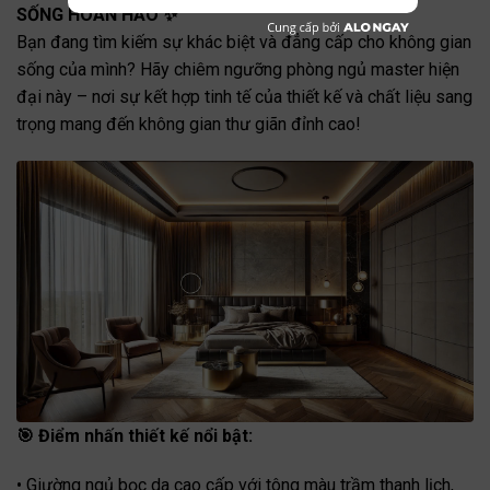
SỐNG HOÀN HẢO ✨
Bạn đang tìm kiếm sự khác biệt và đẳng cấp cho không gian
sống của mình? Hãy chiêm ngưỡng phòng ngủ master hiện
đại này – nơi sự kết hợp tinh tế của thiết kế và chất liệu sang
trọng mang đến không gian thư giãn đỉnh cao!
🎯 Điểm nhấn thiết kế nổi bật:
• Giường ngủ bọc da cao cấp với tông màu trầm thanh lịch,