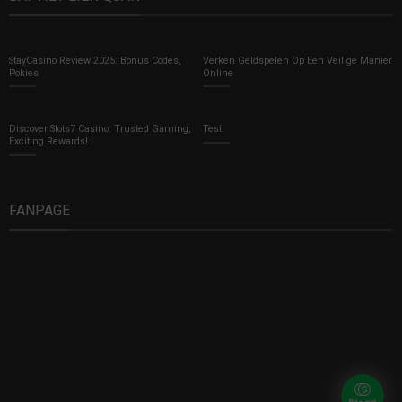
StayCasino Review 2025: Bonus Codes,
Verken Geldspelen Op Een Veilige Manier
Pokies
Online
Discover Slots7 Casino: Trusted Gaming,
Test
Exciting Rewards!
FANPAGE