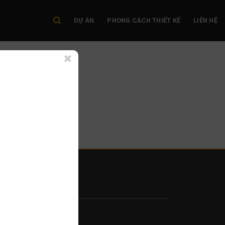
DỰ ÁN
PHONG CÁCH THIẾT KẾ
LIÊN HỆ
ANPAGE