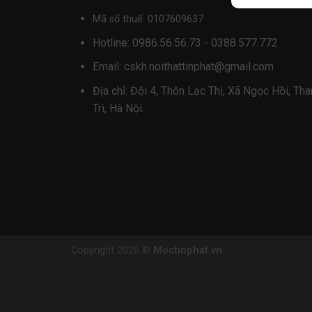
Mã số thuế: 0107609637
Hotline:
0986.56.56.73
-
0388.577.772
Email:
cskh.noithattinphat@gmail.com
Địa chỉ: Đội 4, Thôn Lạc Thị, Xã Ngọc Hồi, Th
Trì, Hà Nội.
Copyright 2026 ©
Moctinphat.vn