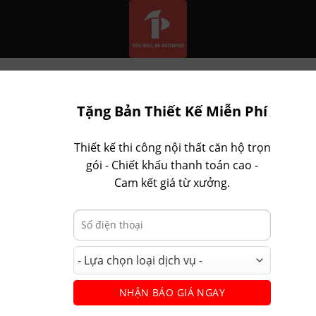
Tặng Bản Thiết Kế Miễn Phí
Thiết kế thi công nội thất căn hộ trọn
gói - Chiết khấu thanh toán cao -
Cam kết giá từ xưởng.
BÀI VIẾT LIÊN QUAN
F
NHẬN BÁO GIÁ NGAY