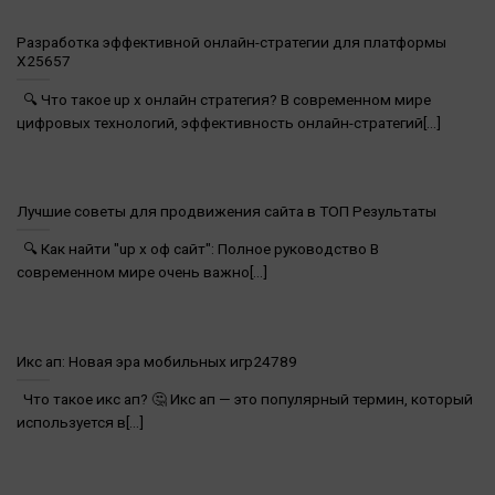
Разработка эффективной онлайн-стратегии для платформы
X25657
🔍 Что такое up x онлайн стратегия? В современном мире
цифровых технологий, эффективность онлайн-стратегий[...]
Лучшие советы для продвижения сайта в ТОП Результаты
🔍 Как найти "up x оф сайт": Полное руководство В
современном мире очень важно[...]
Икс ап: Новая эра мобильных игр24789
Что такое икс ап? 🤔 Икс ап — это популярный термин, который
используется в[...]