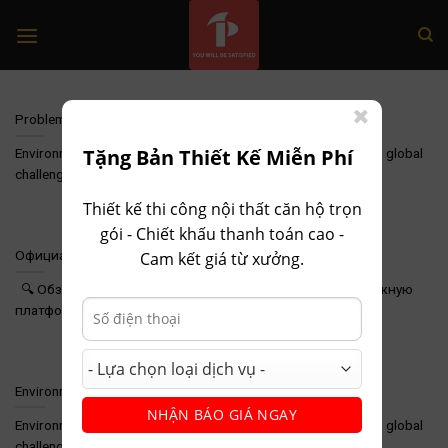
Skip
to
content
Problems in the Modern World
Tặng Bản Thiết Kế Miễn Phí
Environmental issues have become one of the most discussed global
challenges of the 21st century.[...]
Thiết kế thi công nội thất căn hộ trọn
gói - Chiết khấu thanh toán cao -
Официальный сайт 1Up X7845
Cam kết giá từ xưởng.
🔍 Обзор: 1 up x официальный сайт Если вы ищете надежную
платформу для ставок[...]
Environmental Problems in the Modern World
NHẬN BÁO GIÁ NGAY
Environmental issues have become one of the most discussed global
challenges of the 21st century.[...]