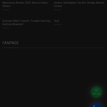
StayCasino Review 2025: Bonus Codes,
Verken Geldspelen Op Een Veilige Manier
Pokies
Online
Discover Slots7 Casino: Trusted Gaming,
Test
Exciting Rewards!
FANPAGE