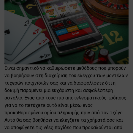
Είναι σημαντικό να καθιερώσετε μεθόδους που μπορούν
να βοηθήσουν στη διαχείριση του ελέγχου των μοντέλων
τυχερών παιχνιδιών σας και να διασφαλίσετε ότι η
δοκιμή παραμένει μια ευχάριστη και ασφαλέστερη
ασχολία. Ένας από τους πιο αποτελεσματικούς τρόπους
για να το πετύχετε αυτό είναι μέσω ενός
προκαθορισμένου ορίου πληρωμής πριν από τον τζόγο.
Αυτό θα σας βοηθήσει να ελέγξετε τα χρήματά σας και
να αποφύγετε τις νέες παγίδες που προκαλούνται από