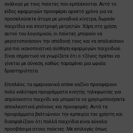
ανάλογα με τους παίκτες που εμπλέκονται. Αυτό το
είδος εφαρμογών προσφέρει αρκετό χρόνο για να
προσελκύσετε άτομα με μοναδικά κίνητρα, δωρεάν
παιχνίδια και επιστροφή μετρητών. Χάρη στη χρήση
αυτού του λογισμικού, οι παίκτες μπορούν να
μεγιστοποιήσουν την απόδοσή τους και να απολαύσουν
μια πιο ικανοποιητική αίσθηση εφαρμογών παιχνιδιού.
Είναι σημαντικό να γνωρίζετε ότι ο τζόγος πρέπει να
γίνεται με σύνεση, καθώς παραμένει μια ωραία
δραστηριότητα.
Επιπλέον, τα αμερικανικά online καζίνο προσφέρουν
πολύ καλύτερα προγράμματα κινητής τηλεφωνίας για
απρόσκοπτο παιχνίδι και μπορείτε να χρησιμοποιήσετε
αποκλειστικά μπόνους και προσφορές. Αυτά τα
προγράμματα βελτιώνουν την εμπειρία του χρήστη και
διασφαλίζουν ότι πολλά παιχνίδια είναι εύκολα
προσβάσιμα στους παίκτες. Με επιλογές όπως