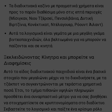
Τα διαδικτυακά καζίνο με πραγματικά χρήματα είναι
προς το παρόν διαθέσιμα μόνο στις επτά περιοχές
(Μίσιγκαν, Νιου Τζέρσεϊ, Πενσυλβάνια, Δυτική
Βιρτζίνια, Κονέκτικατ, Ντέλαγουερ, Ρόουντ Άιλαντ).
Αυτά τα λογισμικά είναι γεμάτα με μια μεγάλη γκάμα
βιντεοπαιχνιδιών, όλα βελτιωμένα για να μπορούν να
παίζονται και σε κινητά.
Ξεκλειδώνοντας Κίνητρα και μπορείτε να
Διαφημίσεις
Αυτό το είδος διαδικτυακού παιχνιδιού είναι ένα βασικό
στοιχείο που μεγαλώνει μέχρι να το διεκδικήσετε, με τα
τζάκποτ να συγκεντρώνονται με τεράστια χρηματικά
ποσά. Έτσι, το τμήμα πιθανών υψηλών πληρωμών
προσθέτει ένα συναρπαστικό μέτρο για να σας βοηθήσει
να στοιχηματίσετε σε κρυπτονομίσματα στο διαδίκτυο.
Σεβαστείτε το λογισμικό και παίξτε ένα κρίσιμο ρόλο