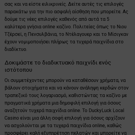
σας και να είστε ειλικρινείς. Δείτε αυτές τις επιλογές
παρακάτω για την πιο ασφαλή αίσθηση που μπορείτε. Ας
δούμε τις νέες επιλογές καθενός από αυτά τα 5
καλύτερα γνήσια online καζίνο. Πολιτείες όπως το Νιου
Τζέρσεϊ, η Πενσυλβάνια, το Ντέλαγουερ και το Μίσιγκαν
έχουν νομιμοποιήσει πλήρως τα τυχερά παιχνίδια στο
διαδίκτυο.
Δοκιμάστε το διαδικτυακό παιχνίδι ενός
ιστότοπου
Οι συμμετέχοντες μπορούν να καταθέσουν χρήματα, να
βάλουν στοιχήματα και να κάνουν ανάληψη κερδών στον
τραπεζικό τους λογαριασμό, καθιστώντας τα καζίνο με
πραγματικά χρήματα μια δημοφιλή επιλογή για όσους
αναζητούν τυχερά παιχνίδια online. Το DuckyLuck Local
Casino είναι μια άλλη σοφή επιλογή για όσους αρχίζουν
να ασχολούνται με τα τυχερά παιχνίδια online, καθώς
προσφέρει καλή εξυπηρέτηση πελατών και μπορείτε να