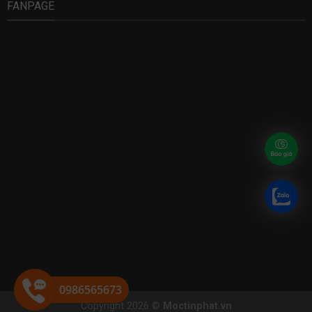
FANPAGE
0986565673
Copyright 2026 ©
Moctinphat.vn