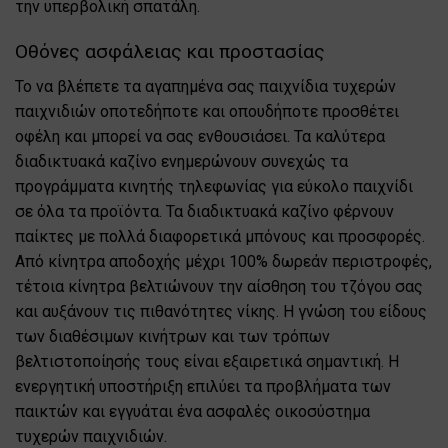
την υπερβολική σπατάλη.
Οθόνες ασφάλειας και προστασίας
Το να βλέπετε τα αγαπημένα σας παιχνίδια τυχερών
παιχνιδιών οποτεδήποτε και οπουδήποτε προσθέτει
οφέλη και μπορεί να σας ενθουσιάσει. Τα καλύτερα
διαδικτυακά καζίνο ενημερώνουν συνεχώς τα
προγράμματα κινητής τηλεφωνίας για εύκολο παιχνίδι
σε όλα τα προϊόντα. Τα διαδικτυακά καζίνο φέρνουν
παίκτες με πολλά διαφορετικά μπόνους και προσφορές.
Από κίνητρα αποδοχής μέχρι 100% δωρεάν περιστροφές,
τέτοια κίνητρα βελτιώνουν την αίσθηση του τζόγου σας
και αυξάνουν τις πιθανότητες νίκης. Η γνώση του είδους
των διαθέσιμων κινήτρων και των τρόπων
βελτιστοποίησής τους είναι εξαιρετικά σημαντική. Η
ενεργητική υποστήριξη επιλύει τα προβλήματα των
παικτών και εγγυάται ένα ασφαλές οικοσύστημα
τυχερών παιχνιδιών.