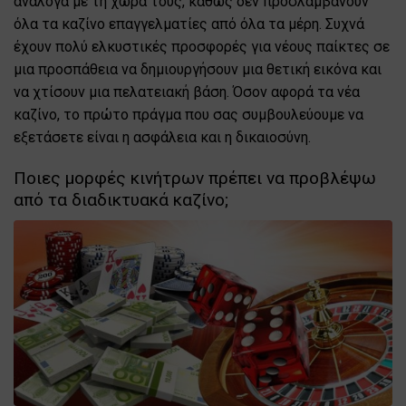
ανάλογα με τη χώρα τους, καθώς δεν προσλαμβάνουν
όλα τα καζίνο επαγγελματίες από όλα τα μέρη. Συχνά
έχουν πολύ ελκυστικές προσφορές για νέους παίκτες σε
μια προσπάθεια να δημιουργήσουν μια θετική εικόνα και
να χτίσουν μια πελατειακή βάση. Όσον αφορά τα νέα
καζίνο, το πρώτο πράγμα που σας συμβουλεύουμε να
εξετάσετε είναι η ασφάλεια και η δικαιοσύνη.
Ποιες μορφές κινήτρων πρέπει να προβλέψω
από τα διαδικτυακά καζίνο;