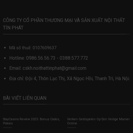
CÔNG TY CỔ PHẦN THƯƠNG MẠI VÀ SẢN XUẤT NỘI THẤT
TÍN PHÁT
Mã số thuế: 0107609637
Hotline:
0986.56.56.73
-
0388.577.772
Email:
cskh.noithattinphat@gmail.com
Địa chỉ: Đội 4, Thôn Lạc Thị, Xã Ngọc Hồi, Thanh Trì, Hà Nội.
BÀI VIẾT LIÊN QUAN
StayCasino Review 2025: Bonus Codes,
Verken Geldspelen Op Een Veilige Manier
Pokies
Online