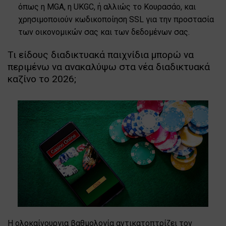
όπως η MGA, η UKGC, ή αλλιώς το Κουρασάο, και
χρησιμοποιούν κωδικοποίηση SSL για την προστασία
των οικονομικών σας και των δεδομένων σας.
Τι είδους διαδικτυακά παιχνίδια μπορώ να
περιμένω να ανακαλύψω στα νέα διαδικτυακά
καζίνο το 2026;
Η ολοκαίνουργια βαθμολογία αντικατοπτρίζει τον