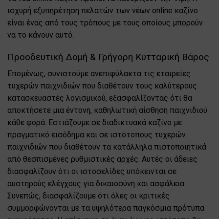
ισχυρή εξυπηρέτηση πελατών των νέων online καζίνο
είναι ένας από τους τρόπους με τους οποίους μπορούν
να το κάνουν αυτό.
Προοδευτική Δομή & Γρήγορη Κυτταρική Βάρος
Επομένως, συνιστούμε ανεπιφύλακτα τις εταιρείες
τυχερών παιχνιδιών που διαθέτουν τους καλύτερους
κατασκευαστές λογισμικού, εξασφαλίζοντας ότι θα
αποκτήσετε μια έντονη, καθηλωτική αίσθηση παιχνιδιού
κάθε φορά. Εστιάζουμε σε διαδικτυακά καζίνο με
πραγματικό εισόδημα και σε ιστότοπους τυχερών
παιχνιδιών που διαθέτουν τα κατάλληλα πιστοποιητικά
από θεσπισμένες ρυθμιστικές αρχές. Αυτές οι άδειες
διασφαλίζουν ότι οι ιστοσελίδες υπόκεινται σε
αυστηρούς ελέγχους για δικαιοσύνη και ασφάλεια.
Συνεπώς, διασφαλίζουμε ότι όλες οι κριτικές
συμμορφώνονται με τα υψηλότερα παγκόσμια πρότυπα