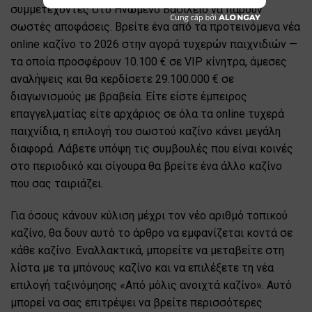
συμμετέχοντες στο Ηνωμένο Βασίλειο να πάρουν
σωστές αποφάσεις. Βρείτε ένα από τα προτεινόμενα νέα
online καζίνο το 2026 στην αγορά τυχερών παιχνιδιών —
τα οποία προσφέρουν 10.100 € σε VIP κίνητρα, άμεσες
αναλήψεις και θα κερδίσετε 29.100.000 € σε
διαγωνισμούς με βραβεία. Είτε είστε έμπειρος
επαγγελματίας είτε αρχάριος σε όλα τα online τυχερά
παιχνίδια, η επιλογή του σωστού καζίνο κάνει μεγάλη
διαφορά.
Λάβετε υπόψη τις συμβουλές που είναι κοινές
στο περιοδικό και σίγουρα θα βρείτε ένα άλλο καζίνο
που σας ταιριάζει.
Για όσους κάνουν κύλιση μέχρι τον νέο αριθμό τοπικού
καζίνο, θα δουν αυτό το άρθρο να εμφανίζεται κοντά σε
κάθε καζίνο. Εναλλακτικά, μπορείτε να μεταβείτε στη
λίστα με τα μπόνους καζίνο και να επιλέξετε τη νέα
επιλογή ταξινόμησης «Από μόλις ανοιχτά καζίνο». Αυτό
μπορεί να σας επιτρέψει να βρείτε περισσότερες